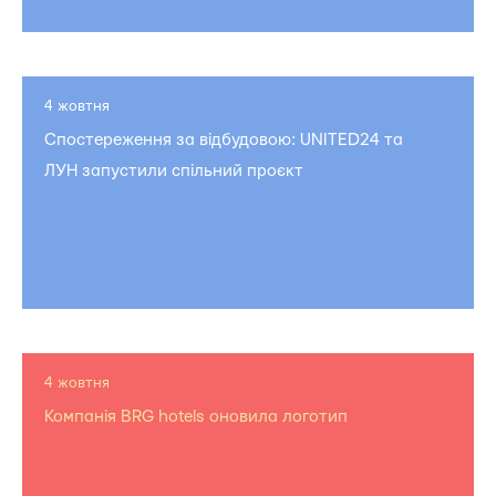
4 жовтня
Спостереження за відбудовою: UNITED24 та
ЛУН запустили спільний проєкт
4 жовтня
Компанія BRG hotels оновила логотип