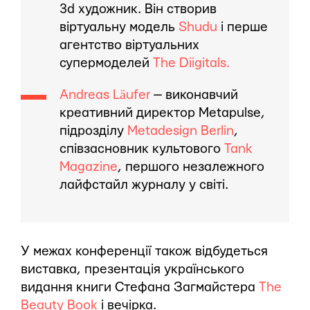
3d художник. Він створив
віртуальну модель
Shudu
і перше
агентство віртуальних
супермоделей
The Diigitals.
Andreas Läufer
— виконавчий
креативний директор Metapulse,
підрозділу
Metadesign Berlin
,
співзасновник культового
Tank
Magazine
, першого незалежного
лайфстайл журналу у світі.
У межах конференції також відбудеться
виставка, презентація українського
видання книги Стефана Загмайстера
The
Beauty Book
і вечірка.