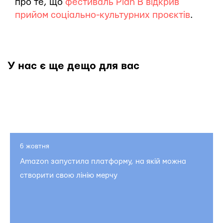
про те, що
фестиваль Plan B відкрив
прийом соціально-культурних проєктів
.
У нас є ще дещо для вас
6 жовтня
Amazon запустила платформу, на якій можна
створити свою лінію мерчу