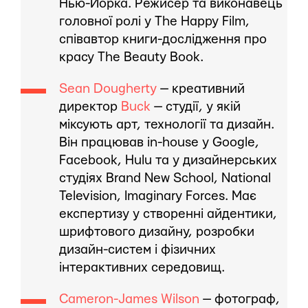
Нью-Йорка. Режисер та виконавець
головної ролі у The Happy Film,
співавтор книги-дослідження про
красу The Beauty Book.
Sean Dougherty
— креативний
директор
Buck
— студії, у якій
міксують арт, технології та дизайн.
Він працював in-house у Google,
Facebook, Hulu та у дизайнерських
студіях Brand New School, National
Television, Imaginary Forces. Має
експертизу у створенні айдентики,
шрифтового дизайну, розробки
дизайн-систем і фізичних
інтерактивних середовищ.
Cameron-James Wilson
— фотограф,