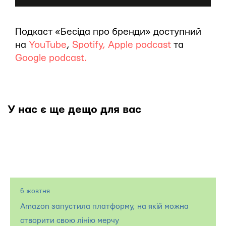
Подкаст «Бесіда про бренди» доступний
на
YouTube
,
Spotify,
Apple podcast
та
Google podcast.
У нас є ще дещо для вас
6 жовтня
Amazon запустила платформу, на якій можна
створити свою лінію мерчу