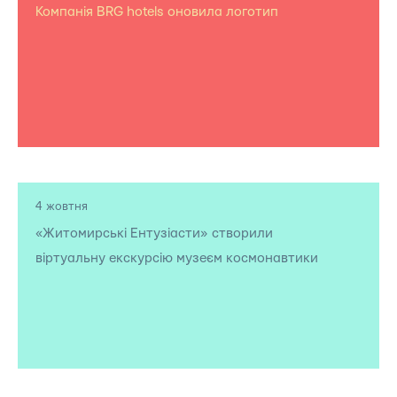
Компанія BRG hotels оновила логотип
4 жовтня
«Житомирські Ентузіасти» створили
віртуальну екскурсію музеєм космонавтики