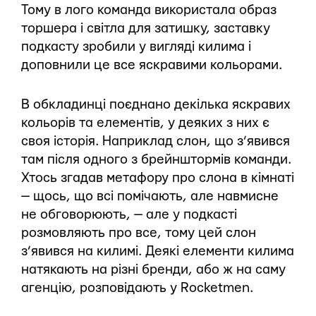
Тому в лого команда використала образ
торшера і світла для затишку, заставку
подкасту зробили у вигляді килима і
доповнили це все яскравими кольорами.
В обкладинці поєднано декілька яскравих
кольорів та елементів, у деяких з них є
своя історія. Наприклад слон, що з’явився
там після одного з брейнштормів команди.
Хтось згадав метафору про слона в кімнаті
— щось, що всі помічають, але навмисне
не обговорюють, — але у подкасті
розмовляють про все, тому цей слон
з’явився на килимі. Деякі елементи килима
натякають на різні бренди, або ж на саму
агенцію, розповідають у Rocketmen.