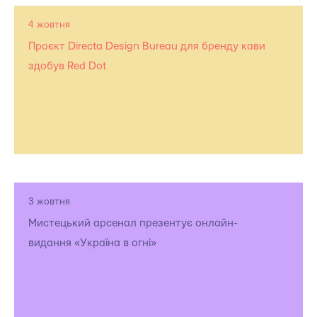
4 жовтня
Проєкт Directa Design Bureau для бренду кави
здобув Red Dot
3 жовтня
Мистецький арсенал презентує онлайн-
видання «Україна в огні»