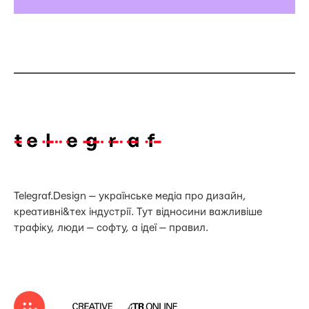
Telegraf.Design — українське медіа про дизайн,
креативні&тех індустрії. Тут відносини важливіше
трафіку, люди — софту, а ідеї — правил.