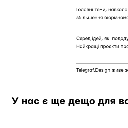
Головні теми, навколо
збільшення біорізнома
Серед ідей, які подад
Найкращі проєкти про
Telegraf.Design живе 
У нас є ще дещо для в