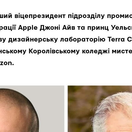
ший віцепрезидент підрозділу проми
ації Apple Джоні Айв та принц Уель
ву дизайнерську лабораторію Terra C
нському Королівському коледжі мисте
zon.