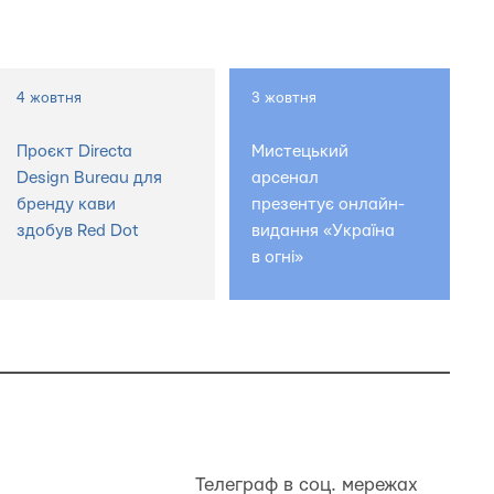
4 жовтня
3 жовтня
Проєкт Directa
Мистецький
Design Bureau для
арсенал
бренду кави
презентує онлайн-
здобув Red Dot
видання «Україна
в огні»
Телеграф в соц. мережах