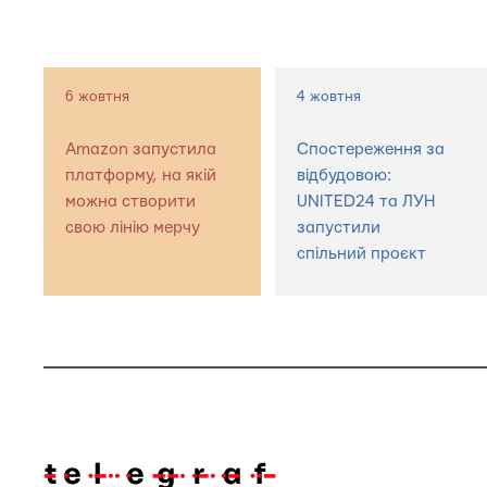
6 жовтня
4 жовтня
Amazon запустила
Спостереження за
платформу, на якій
відбудовою:
можна створити
UNITED24 та ЛУН
свою лінію мерчу
запустили
спільний проєкт