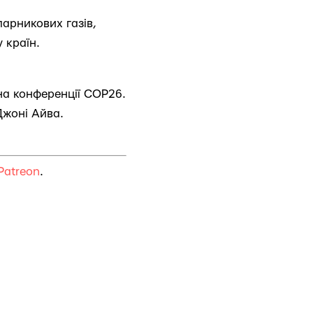
парникових газів,
 країн.
 на конференції COP26.
Джоні Айва.
Patreon
.