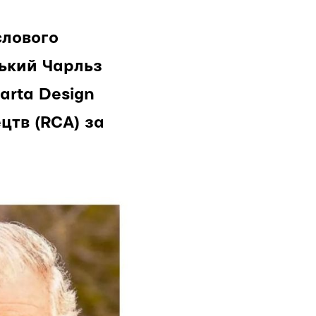
слового
ський Чарльз
arta Design
цтв (RCA) за