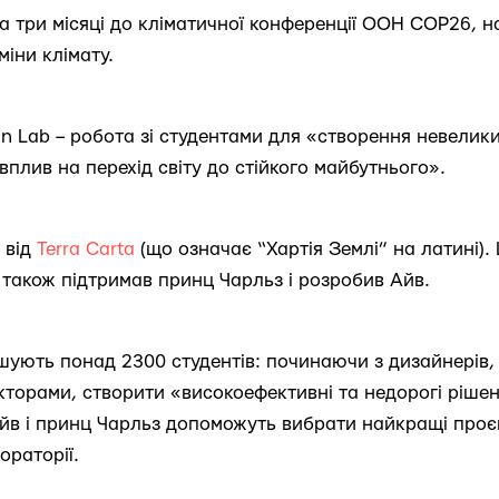
а три місяці до кліматичної конференції ООН COP26, на 
міни клімату.
gn Lab – робота зі студентами для «створення невелики
плив на перехід світу до стійкого майбутнього».
 від
Terra Carta
(що означає “Хартія Землі” на латині). 
у також підтримав принц Чарльз і розробив Айв.
шують понад 2300 студентів: починаючи з дизайнерів,
кторами, створити «високоефективні та недорогі ріше
йв і принц Чарльз допоможуть вибрати найкращі проєк
ораторії.