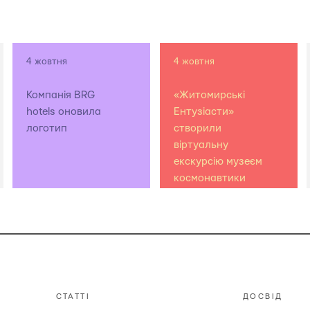
4 жовтня
4 жовтня
Компанія BRG
«Житомирські
hotels оновила
Ентузіасти»
логотип
створили
віртуальну
екскурсію музеєм
космонавтики
СТАТТІ
ДОСВІД