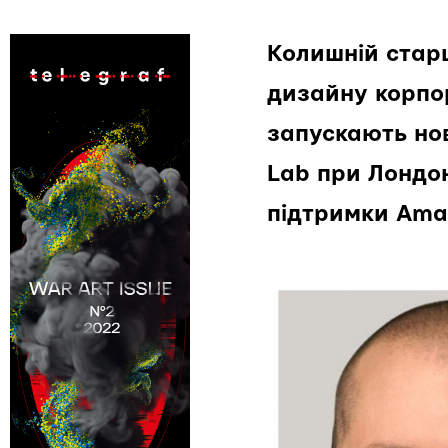
Колишній стар
дизайну корпор
запускають но
Lab при Лондо
підтримки Ama