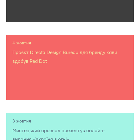
4 жовтня
Проєкт Directa Design Bureau для бренду кави
здобув Red Dot
3 жовтня
Мистецький арсенал презентує онлайн-
видання «Україна в огні»