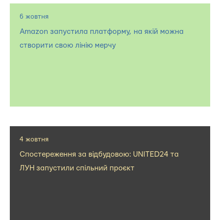
6 жовтня
Amazon запустила платформу, на якій можна
створити свою лінію мерчу
4 жовтня
Спостереження за відбудовою: UNITED24 та
ЛУН запустили спільний проєкт