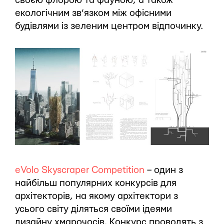
своєю флорою та фауною, а також
екологічним зв’язком між офісними
будівлями із зеленим центром відпочинку.
eVolo Skyscraper Competition
– один з
найбільш популярних конкурсів для
архітекторів, на якому архітектори з
усього світу діляться своїми ідеями
дизайну хмарочосів. Конкурс проводять з