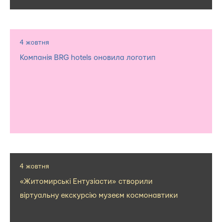
4 жовтня
Компанія BRG hotels оновила логотип
4 жовтня
«Житомирські Ентузіасти» створили
віртуальну екскурсію музеєм космонавтики