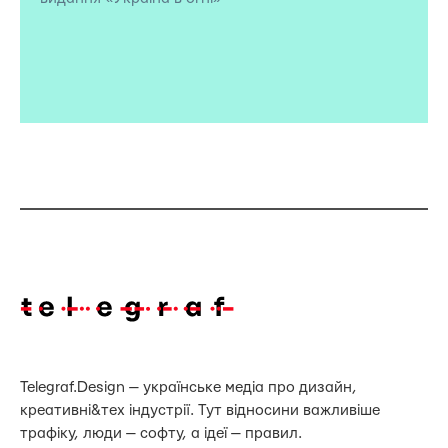
Telegraf.Design — українське медіа про дизайн,
креативні&тех індустрії. Тут відносини важливіше
трафіку, люди — софту, а ідеї — правил.