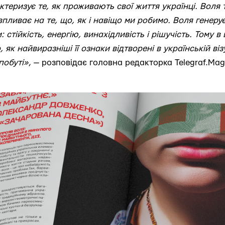
теризує те, як проживають свої життя українці. Воля 
 впливає на те, що, як і навіщо ми робимо. Воля генеру
 стійкість, енергію, винахідливість і рішучість. Тому 
як найвиразніші її ознаки відтворені в українській візу
побуті»
, — розповідає головна редакторка Telegraf.Ma