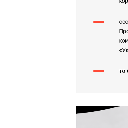
ко
осо
Пр
ком
«У
та 