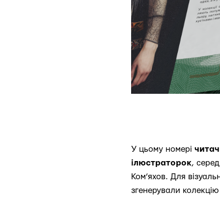
У цьому номері
читач
ілюстраторок
, сере
Ком’яхов. Для візуал
згенерували колекцію 