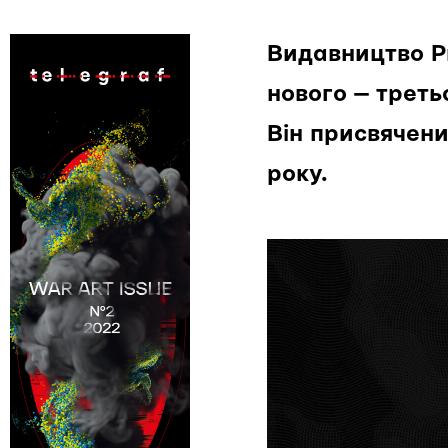
Видавництво Pr
нового — треть
Він присвячени
року.