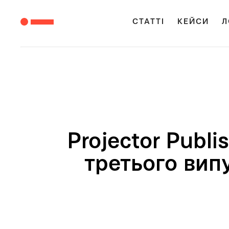
СТАТТІ
КЕЙСИ
Л
Projector Publ
третього вип