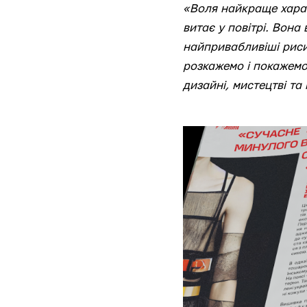
«Воля найкраще харак
витає у повітрі. Вона
найпривабливіші риси:
розкажемо і покажемо, 
дизайні, мистецтві та 