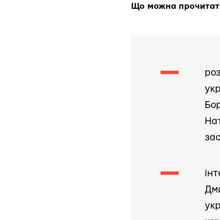
Що можна прочитати
роз
укр
Бор
Нат
за
інт
Дм
укр