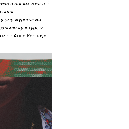
тече в наших жилах і
є наші
в цьому журналі ми
альній культурі: у
gazine Анна Карнаух.