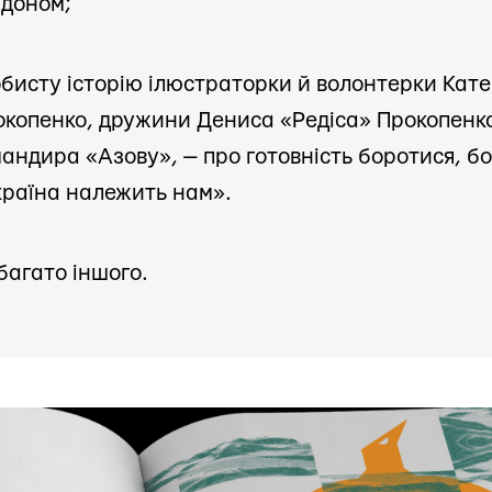
рдоном;
бисту історію ілюстраторки й волонтерки Кат
окопенко, дружини Дениса «Редіса» Прокопенк
андира «Азову», — про готовність боротися, бо
країна належить нам».
багато іншого.