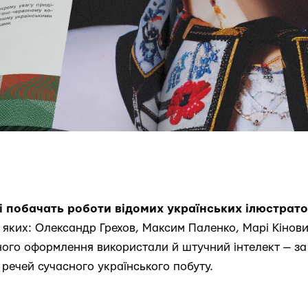
і побачать роботи відомих українських ілюстрато
д яких: Олександр Грехов, Максим Паленко, Марі Кінови
ьного оформлення використали й штучний інтелект — з
речей сучасного українського побуту.