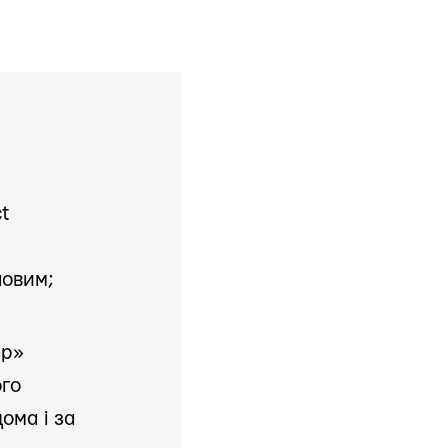
t
ловим;
ір»
ого
дома і за