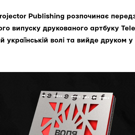
ojector Publishing розпочинає пере
ого випуску друкованого артбуку Tele
й українській волі та вийде друком у