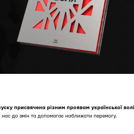
пуску присвячена різним проявам української вол
є нас до змін та допомагає наближати перемогу.