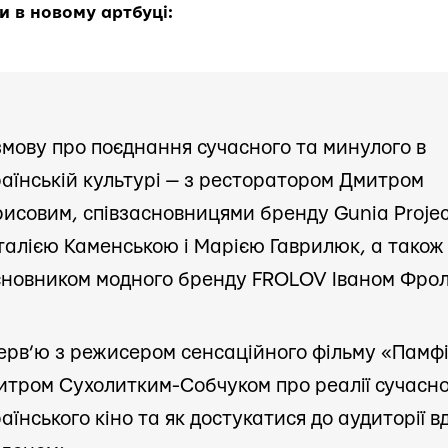
 в новому артбуці:
мову про поєднання сучасного та минулого в
аїнській культурі — з ресторатором Дмитром
исовим, співзасновницями бренду Gunia Projec
алією Каменською і Марією Гаврилюк, а також
сновником модного бренду FROLOV Іваном Фро
ерв’ю з режисером сенсаційного фільму «Памф
итром Сухолитким-Собчуком про реалії сучасн
аїнського кіно та як достукатися до аудиторії в