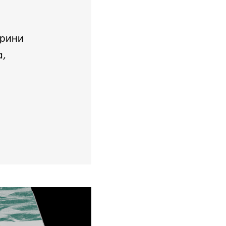
ерини
а,