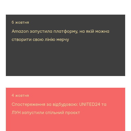
6 жовтня
Amazon запустила платформу, на якій можна
створити свою лінію мерчу
4 жовтня
Спостереження за відбудовою: UNITED24 та
ЛУН запустили спільний проєкт