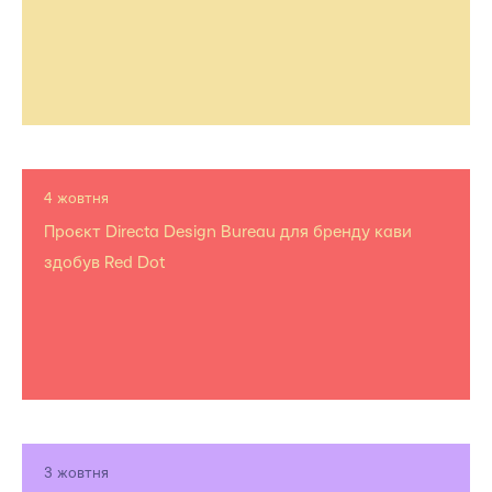
4 жовтня
Проєкт Directa Design Bureau для бренду кави
здобув Red Dot
3 жовтня