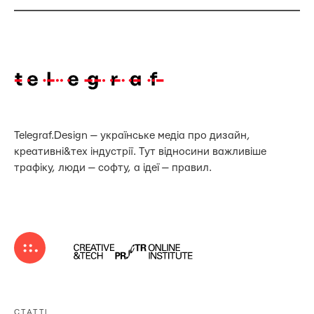
Telegraf.Design — українське медіа про дизайн,
креативні&тех індустрії. Тут відносини важливіше
трафіку, люди — софту, а ідеї — правил.
СТАТТІ