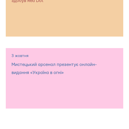
здобув Red Dot
3 жовтня
Мистецький арсенал презентує онлайн-
видання «Україна в огні»