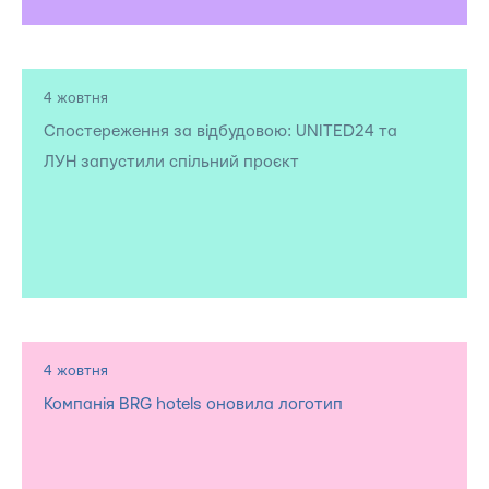
4 жовтня
Спостереження за відбудовою: UNITED24 та
ЛУН запустили спільний проєкт
4 жовтня
Компанія BRG hotels оновила логотип