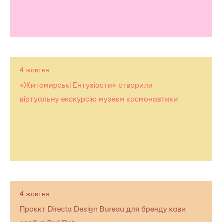
4 жовтня
«Житомирські Ентузіасти» створили
віртуальну екскурсію музеєм космонавтики
4 жовтня
Проєкт Directa Design Bureau для бренду кави