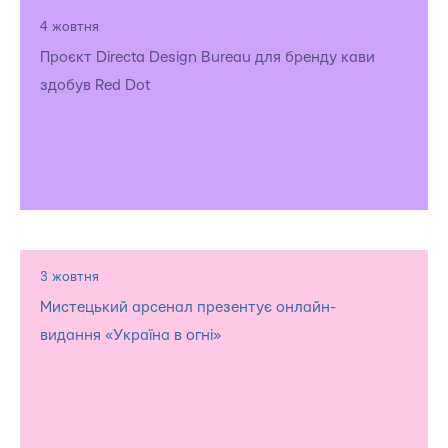
4 жовтня
Проєкт Directa Design Bureau для бренду кави
здобув Red Dot
3 жовтня
Мистецький арсенал презентує онлайн-
видання «Україна в огні»