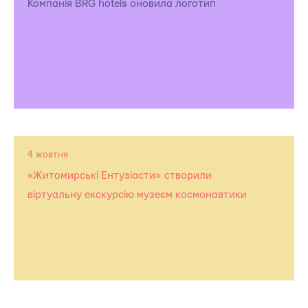
Компанія BRG hotels оновила логотип
4 жовтня
«Житомирські Ентузіасти» створили
віртуальну екскурсію музеєм космонавтики