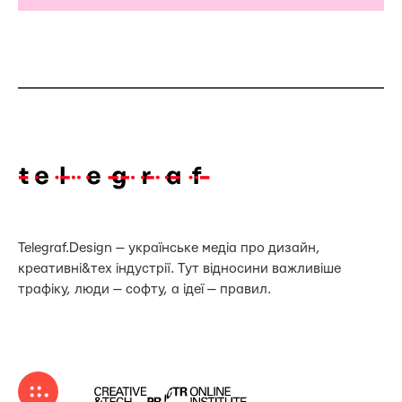
Telegraf.Design — українське медіа про дизайн,
креативні&тех індустрії. Тут відносини важливіше
трафіку, люди — софту, а ідеї — правил.