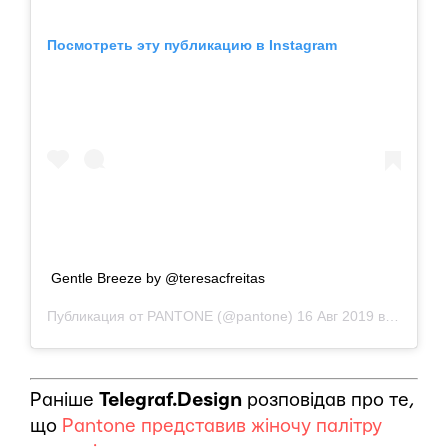
Посмотреть эту публикацию в Instagram
Gentle Breeze by @teresacfreitas
Публикация от
PANTONE
(@pantone)
16 Авг 2019 в 6:15 PDT
Раніше
Telegraf.Design
розповідав про те,
що
Pantone представив жіночу палітру