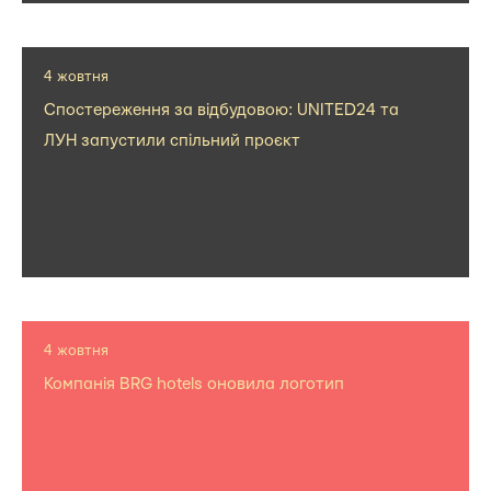
4 жовтня
Спостереження за відбудовою: UNITED24 та
ЛУН запустили спільний проєкт
4 жовтня
Компанія BRG hotels оновила логотип