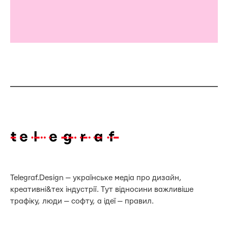
Telegraf.Design — українське медіа про дизайн,
креативні&тех індустрії. Тут відносини важливіше
трафіку, люди — софту, а ідеї — правил.