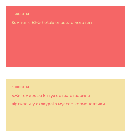
4 жовтня
Компанія BRG hotels оновила логотип
4 жовтня
«Житомирські Ентузіасти» створили
віртуальну екскурсію музеєм космонавтики