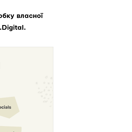
обку власної
igital.