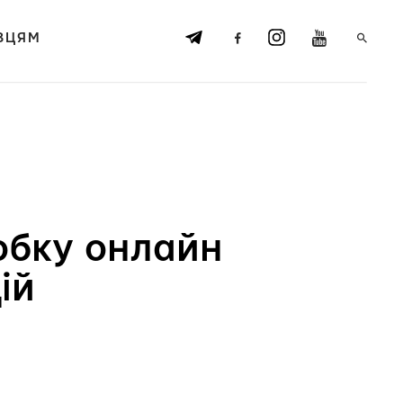
ВЦЯМ
робку онлайн
ій