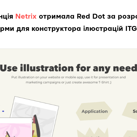
нція
Netrix
отримала Red Dot за розр
ми для конструктора ілюстрацій ITG.D