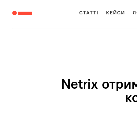
СТАТТІ
КЕЙСИ
Л
Netrix отри
к