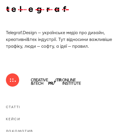
Telegraf.Design — українське медіа про дизайн,
креативні&тех індустрії. Тут відносини важливіше
трафіку, люди — софту, а ідеї — правил.
СТАТТІ
КЕЙСИ
ЛОКОМОТИВ