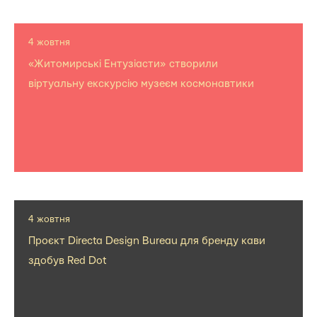
4 жовтня
«Житомирські Ентузіасти» створили
віртуальну екскурсію музеєм космонавтики
4 жовтня
Проєкт Directa Design Bureau для бренду кави
здобув Red Dot