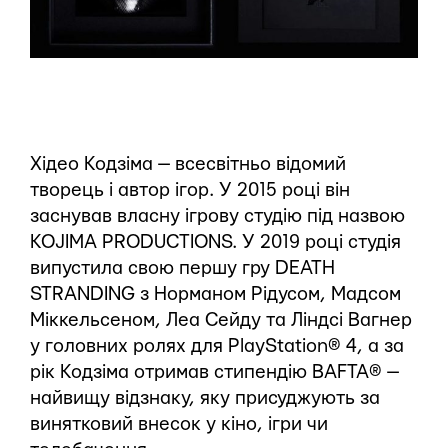
Хідео Кодзіма — всесвітньо відомий
творець і автор ігор. У 2015 році він
заснував власну ігрову студію під назвою
KOJIMA PRODUCTIONS. У 2019 році студія
випустила свою першу гру DEATH
STRANDING з Норманом Рідусом, Мадсом
Міккельсеном, Леа Сейду та Ліндсі Вагнер
у головних ролях для PlayStation® 4, а за
рік Кодзіма отримав стипендію BAFTA® —
найвищу відзнаку, яку присуджують за
винятковий внесок у кіно, ігри чи