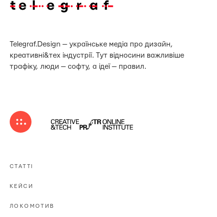
Telegraf.Design — українське медіа про дизайн,
креативні&тех індустрії. Тут відносини важливіше
трафіку, люди — софту, а ідеї — правил.
СТАТТІ
КЕЙСИ
ЛОКОМОТИВ