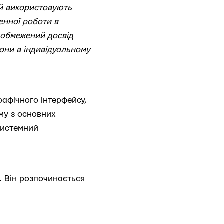
ай використовують
енної роботи в
ь обмежений досвід
вони в індивідуальному
рафічного інтерфейсу,
ому з основних
системний
. Він розпочинається