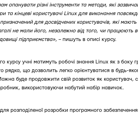
ам опанувати різні інструменти та методи, які зазвич
ри та кінцеві користувачі Linux для виконання повсякд
н призначений для досвідчених користувачів, які мают
агалі не мали його, незалежно від того, чи працюють 
едовищі підприємства»
, – пишуть в описі курсу.
о курсу учні матимуть робочі знання Linux як з боку г
го рядка, що дозволить легко орієнтуватися в будь-як
 Можна буде продовжити свій розвиток як користувач, 
зробник, використовуючи набутий набір навичок.
 для розподіленої розробки програмного забезпечення