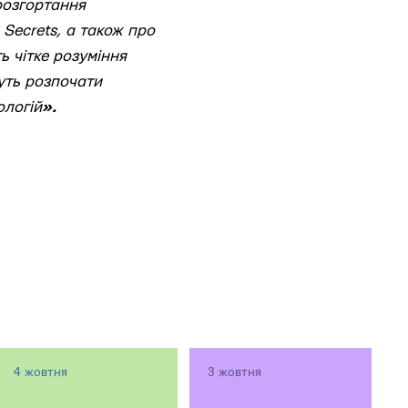
 розгортання
Secrets, а також про
ь чітке розуміння
уть розпочати
ологій
».
4 жовтня
3 жовтня