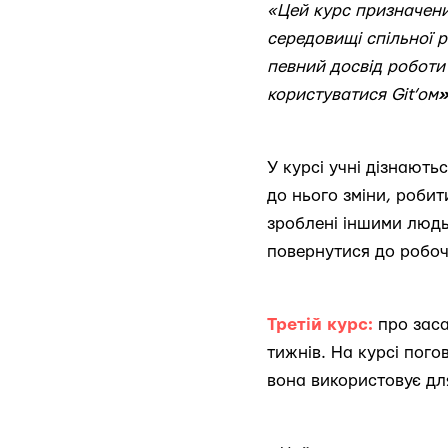
«Цей курс призначени
середовищі спільної р
певний досвід роботи
користуватися Git’ом
»
У курсі учні дізнаютьс
до нього зміни, робит
зроблені іншими людь
повернутися до робочо
Третій курс:
про заса
тижнів. На курсі пого
вона використовує дл