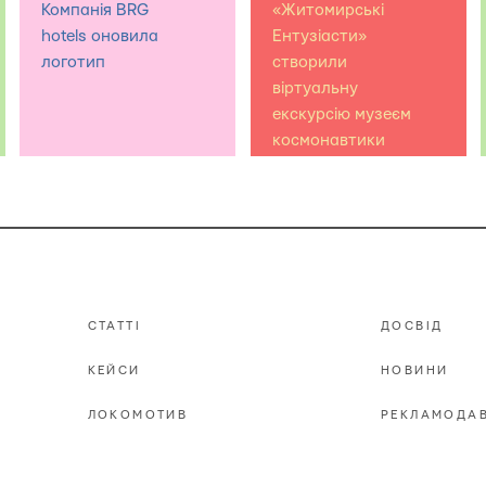
Компанія BRG
«Житомирські
hotels оновила
Ентузіасти»
логотип
створили
віртуальну
екскурсію музеєм
космонавтики
СТАТТІ
ДОСВІД
КЕЙСИ
НОВИНИ
ЛОКОМОТИВ
РЕКЛАМОДА