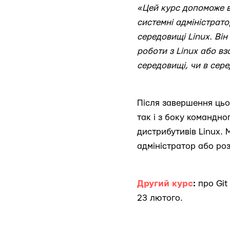
«Цей курс допоможе в
системні адміністрато
середовищі Linux. Ві
роботи з Linux або вз
середовищі, чи в сер
Після завершення цьог
так і з боку командно
дистрибутивів Linux.
адміністратор або ро
Другий курс
:
про Git
23 лютого.