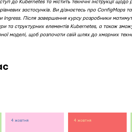
туп до Kubernetes та містить технічні інструкції щодо
івневих застосунків. Ви дізнаєтесь про ConfigMaps та 
и Ingress. Після завершення курсу розробники матимут
ри та структурних елементів Kubernetes, а також змож
рної моделі, щоб розпочати свій шлях до хмарних техн
ас
4 жовтня
4 жовтня