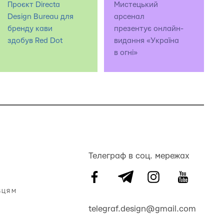
Проєкт Directa
Мистецький
Design Bureau для
арсенал
бренду кави
презентує онлайн-
здобув Red Dot
видання «Україна
в огні»
Телеграф в соц. мережах
ВЦЯМ
telegraf.design@gmail.com