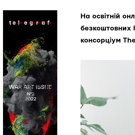
На освітній о
безкоштовних І
консорціум The