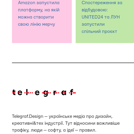
Amazon запустила
Спостереження за
платформу, на якій
відбудовою:
можна створити
UNITED24 та ЛУН
свою лінію мерчу
запустили
спільний проєкт
Telegraf.Design — українське медіа про дизайн,
креативні&тех індустрії. Тут відносини важливіше
трафіку, люди — софту, а ідеї — правил.