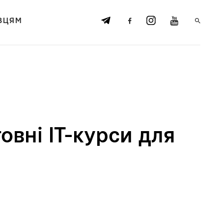
ВЦЯМ
овні ІТ-курси для