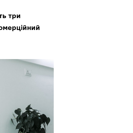
ть три
комерційний