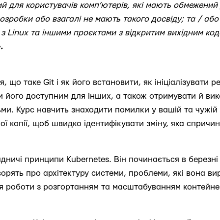
й для користувачів комп’ютерів, які мають обмежений 
озробки або взагалі не мають такого досвіду; та / або
 з Linux та іншими проєктами з відкритим вихідним ко
.
я, що таке Git і як його встановити, як ініціалізувати 
и його доступним для інших, а також отримувати й вик
ми. Курс навчить знаходити помилки у вашій та чужій 
ї копії, щоб швидко ідентифікувати зміну, яка спричи
дничі принципи Kubernetes. Він починається в березні
ворять про архітектуру системи, проблеми, які вона ви
я роботи з розгортанням та масштабуванням контейне