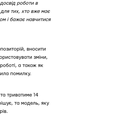
досвід роботи в
 для тих, хто вже має
дом і бажає навчитися
репозиторій, вносити
ористовувати зміни,
роботі, а також як
нила помилку.
 та триватиме 14
рішує, та модель, яку
рів.