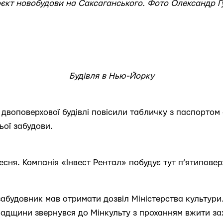
єкт новобудови на Саксаганського. Фото Олександр Г
Будівля в Нью-Йорку
 двоповерхової будівлі повісили табличку з паспортом 
ьої забудови.
есня. Компанія «Інвест Рентал» побудує тут п’ятипове
абудовник мав отримати дозвіл Міністерства культури
падщини звернувся до Мінкульту з проханням вжити за