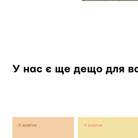
У нас є ще дещо для в
6 жовтня
4 жовтня