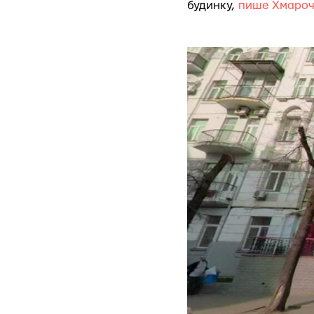
будинку,
пише Хмароч