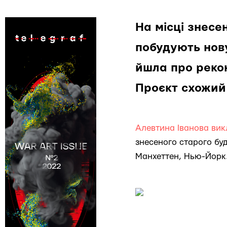
На місці знесе
побудують нов
йшла про рекон
Проєкт схожий
Алевтина Іванова вик
знесеного старого буд
Манхеттен, Нью-Йорк