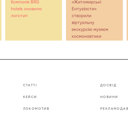
Компанія BRG
«Житомирські
hotels оновила
Ентузіасти»
логотип
створили
віртуальну
екскурсію музеєм
космонавтики
СТАТТІ
ДОСВІД
КЕЙСИ
НОВИНИ
ЛОКОМОТИВ
РЕКЛАМОДА