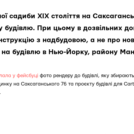
ної садиби ХІХ століття на Саксагансь
у будівлю. При цьому в дозвільних д
струкцію з надбудовою, а не про но
 на будівлю в Нью-Йорку, району Ман
лала у фейсбуці
фото рендеру до будівлі, яку збирають
инку на Саксаганського 76 та проєкту будівлі для Carti
.