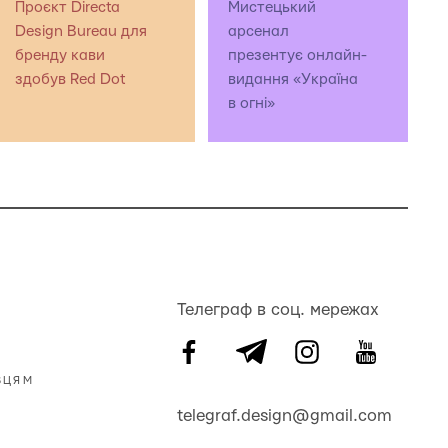
Проєкт Directa
Мистецький
Design Bureau для
арсенал
бренду кави
презентує онлайн-
здобув Red Dot
видання «Україна
в огні»
Телеграф в соц. мережах
ВЦЯМ
telegraf.design@gmail.com