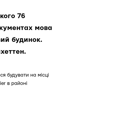
кого 76
окументах мова
вий будинок.
хеттен.
ся будувати на місці
er в районі