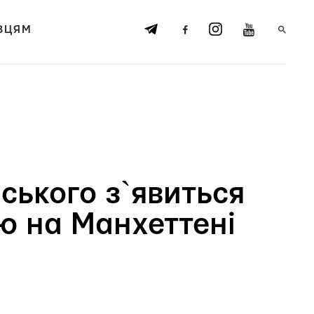
ВЦЯМ
ського з`явиться
ю на Манхеттені