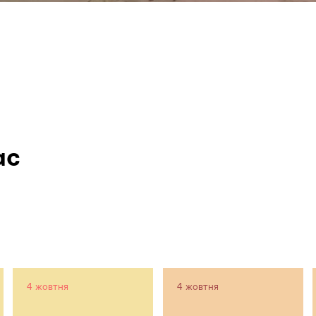
ас
4 жовтня
4 жовтня