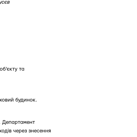
усєв
об’єкту та
рховий будинок.
. Департамент
ходів через знесення