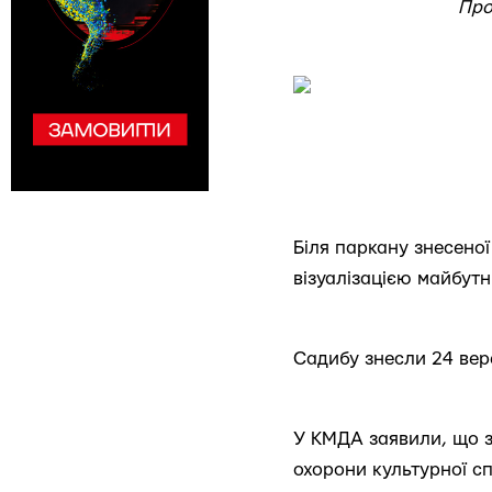
Про
Біля паркану знесеної
візуалізацією майбутн
Садибу знесли 24 вер
У КМДА заявили, що з
охорони культурної с