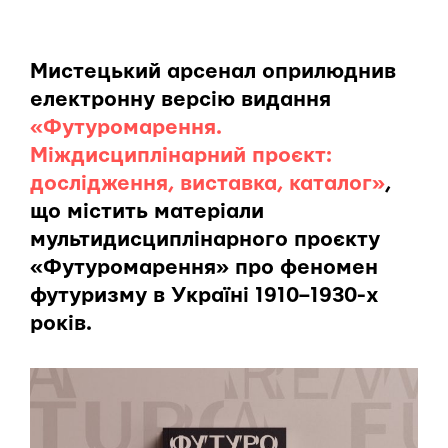
Мистецький арсенал оприлюднив
електронну версію видання
«Футуромарення.
Міждисциплінарний проєкт:
дослідження, виставка, каталог»
,
що містить матеріали
мультидисциплінарного проєкту
«Футуромарення» про феномен
футуризму в Україні 1910–1930-х
років.