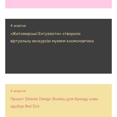
4 жовтня
«Житомирські Ентузіасти» створили
віртуальну екскурсію музеєм космонавтики
4 жовтня
Проєкт Directa Design Bureau для бренду кави
здобув Red Dot