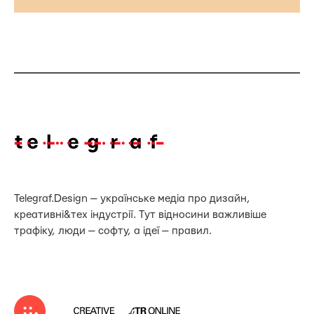
Telegraf.Design — українське медіа про дизайн,
креативні&тех індустрії. Тут відносини важливіше
трафіку, люди — софту, а ідеї — правил.