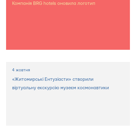
Компанія BRG hotels оновила логотип
4 жовтня
«Житомирські Ентузіасти» створили
віртуальну екскурсію музеєм космонавтики