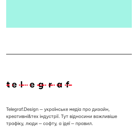
Telegraf.Design — українське медіа про дизайн,
креативні&тех індустрії. Тут відносини важливіше
трафіку, люди — софту, а ідеї — правил.