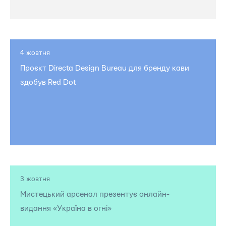
4 жовтня
Проєкт Directa Design Bureau для бренду кави
здобув Red Dot
3 жовтня
Мистецький арсенал презентує онлайн-
видання «Україна в огні»