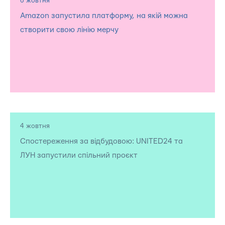
6 жовтня
Amazon запустила платформу, на якій можна
створити свою лінію мерчу
4 жовтня
Спостереження за відбудовою: UNITED24 та
ЛУН запустили спільний проєкт