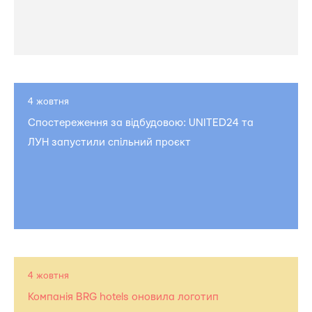
4 жовтня
Спостереження за відбудовою: UNITED24 та
ЛУН запустили спільний проєкт
4 жовтня
Компанія BRG hotels оновила логотип