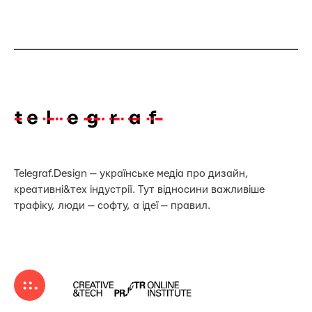
Telegraf.Design — українське медіа про дизайн,
креативні&тех індустрії. Тут відносини важливіше
трафіку, люди — софту, а ідеї — правил.