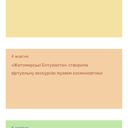
4 жовтня
«Житомирські Ентузіасти» створили
віртуальну екскурсію музеєм космонавтики