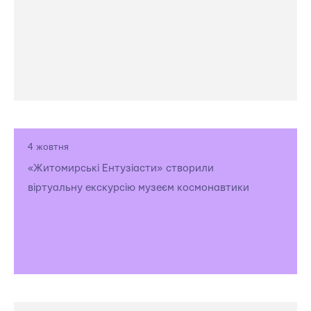
4 жовтня
«Житомирські Ентузіасти» створили
віртуальну екскурсію музеєм космонавтики