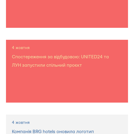
4 жовтня
Спостереження за відбудовою: UNITED24 та
ЛУН запустили спільний проєкт
4 жовтня
Компанія BRG hotels оновила логотип