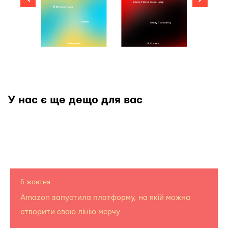
У нас є ще дещо для вас
6 жовтня
Amazon запустила платформу, на якій можна
створити свою лінію мерчу