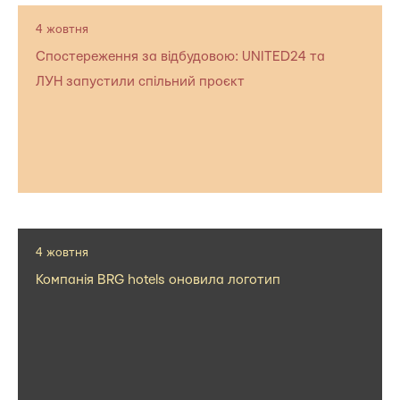
4 жовтня
Спостереження за відбудовою: UNITED24 та
ЛУН запустили спільний проєкт
4 жовтня
Компанія BRG hotels оновила логотип