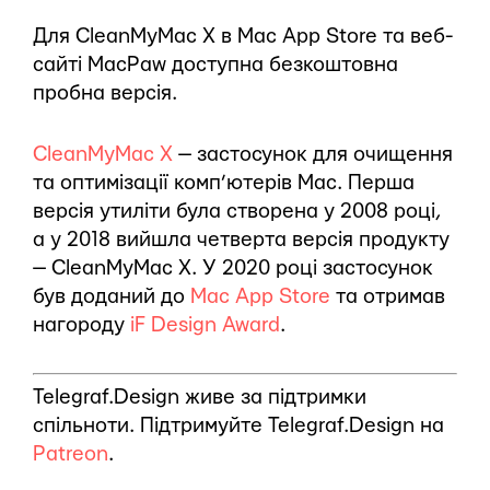
Для CleanMyMac X в Mac App Store та веб-
сайті MacPaw доступна безкоштовна
пробна версія.
CleanMyMac X
— застосунок для очищення
та оптимізації комп’ютерів Mac. Перша
версія утиліти була створена у 2008 році,
а у 2018 вийшла четверта версія продукту
— CleanMyMac X. У 2020 році застосунок
був доданий до
Mac App Store
та отримав
нагороду
iF Design Award
.
Telegraf.Design живе за підтримки
спільноти. Підтримуйте Telegraf.Design на
Patreon
.