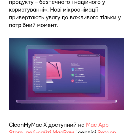
продукту – безпечного і надійного у
користуванні». Нові мікроанімації
привертають увагу до важливого тільки у
потрібний момент.
CleanMyMac X доступний на
Mac App
Store
,
веб-сайті MacPaw
і сервісі
Setapp
.