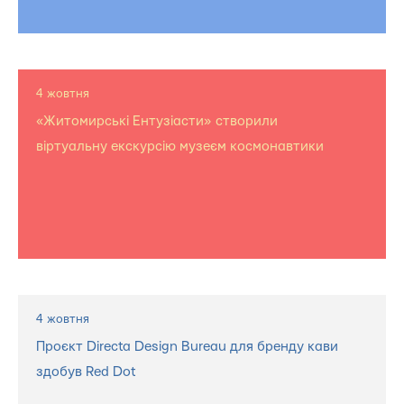
4 жовтня
«Житомирські Ентузіасти» створили
віртуальну екскурсію музеєм космонавтики
4 жовтня
Проєкт Directa Design Bureau для бренду кави
здобув Red Dot