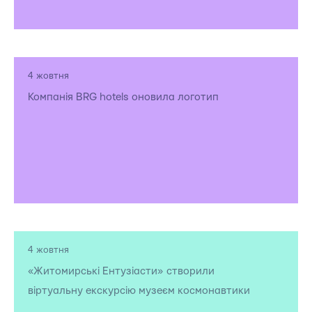
4 жовтня
Компанія BRG hotels оновила логотип
4 жовтня
«Житомирські Ентузіасти» створили
віртуальну екскурсію музеєм космонавтики