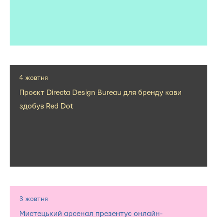
4 жовтня
Проєкт Directa Design Bureau для бренду кави
здобув Red Dot
3 жовтня
Мистецький арсенал презентує онлайн-