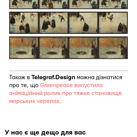
Також в
Telegraf.Design
можна дізнатися
про те, що
Greenpeace випустила
анімаційний ролик про тяжке становище
морських черепах.
У нас є ще дещо для вас