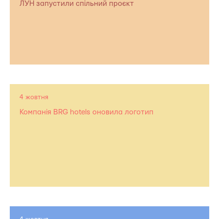
ЛУН запустили спільний проєкт
4 жовтня
Компанія BRG hotels оновила логотип