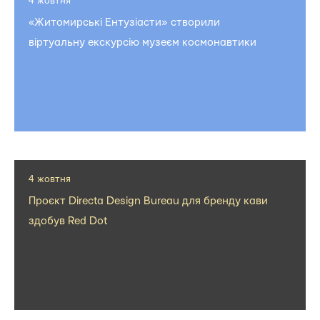
4 жовтня
«Житомирські Ентузіасти» створили
віртуальну екскурсію музеєм космонавтики
4 жовтня
Проєкт Directa Design Bureau для бренду кави
здобув Red Dot