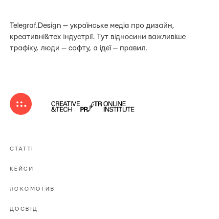
Telegraf.Design — українське медіа про дизайн,
креативні&тех індустрії. Тут відносини важливіше
трафіку, люди — софту, а ідеї — правил.
СТАТТІ
КЕЙСИ
ЛОКОМОТИВ
ДОСВІД