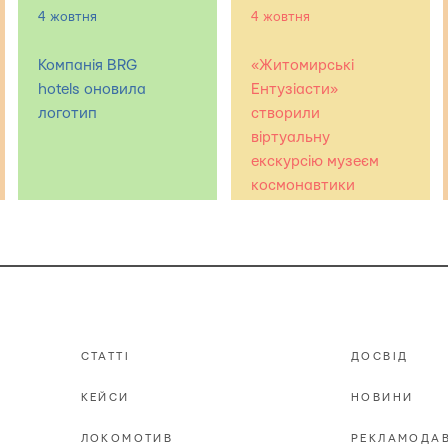
4 жовтня
4 жовтня
Компанія BRG
«Житомирські
hotels оновила
Ентузіасти»
логотип
створили
віртуальну
екскурсію музеєм
космонавтики
СТАТТІ
ДОСВІД
КЕЙСИ
НОВИНИ
ЛОКОМОТИВ
РЕКЛАМОДА