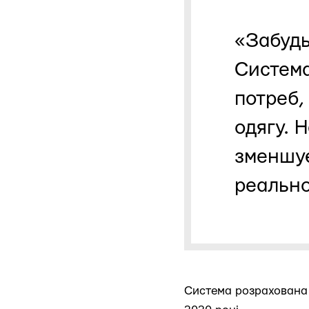
«Забудь
Система
потреб, 
одягу. 
зменшує
реально
Система розрахована 