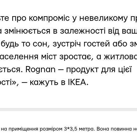
те про компроміс у невеликому пр
 змінюється в залежності від ва
будь то сон, зустріч гостей або з
Населення міст зростає, а житло
ться. Rognan — продукт для цієї
сті», — кажуть в IKEA.
на приміщення розміром 3*3,5 метра. Вона повинна н