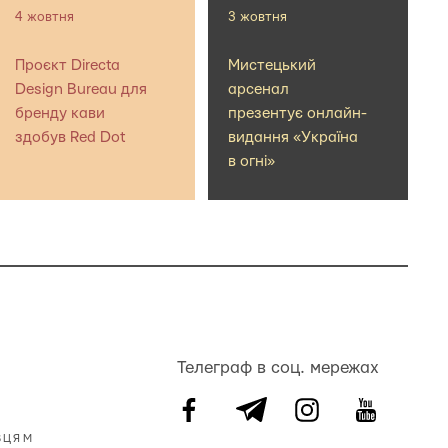
4 жовтня
3 жовтня
Проєкт Directa
Мистецький
Design Bureau для
арсенал
бренду кави
презентує онлайн-
здобув Red Dot
видання «Україна
в огні»
Телеграф в соц. мережах
ВЦЯМ