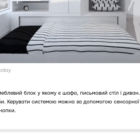
today
еблевий блок у якому є шафа, письмовий стіл і диван.
би. Керувати системою можна за допомогою сенсорної п
нопки.