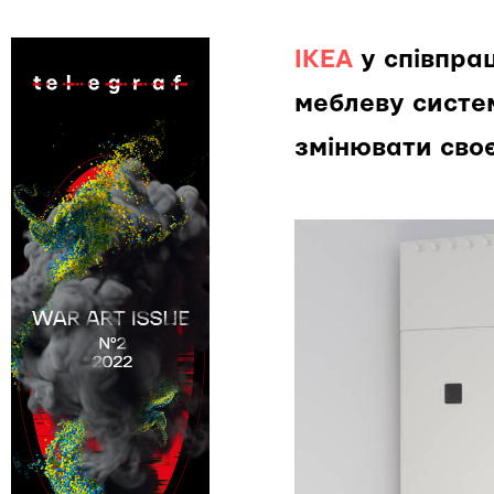
IKEA
у співпрац
меблеву систе
змінювати своє