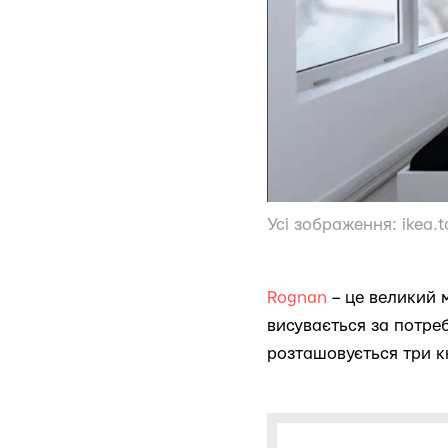
Усі зображення:
ikea.
Rognan
– це великий м
висувається за потре
розташовується три к