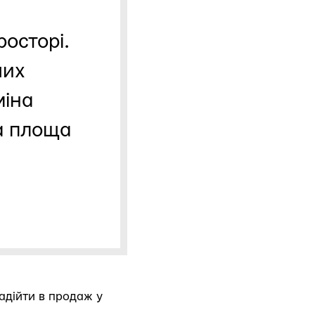
осторі.
ших
міна
ва площа
адійти в продаж у