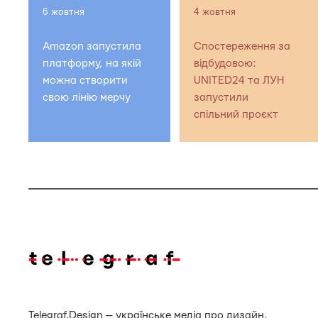
6 жовтня
4 жовтня
Amazon запустила
Спостереження за
платформу, на якій
відбудовою:
можна створити
UNITED24 та ЛУН
свою лінію мерчу
запустили
спільний проєкт
Telegraf.Design — українське медіа про дизайн,