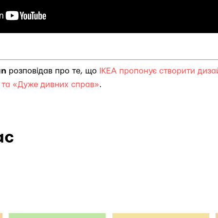
gn
розповідав про те, що
IKEA пропонує створити дизай
» та «Дуже дивних справ»
.
ас