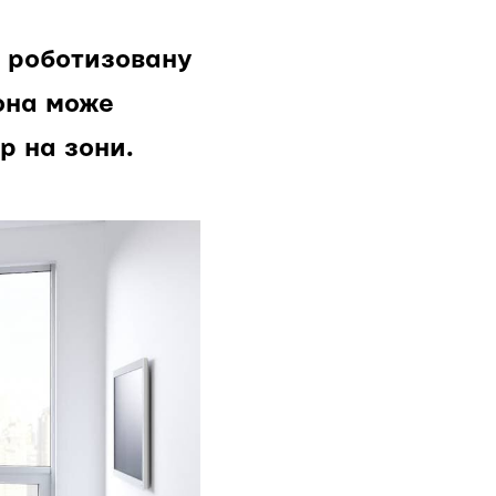
а роботизовану
она може
р на зони.