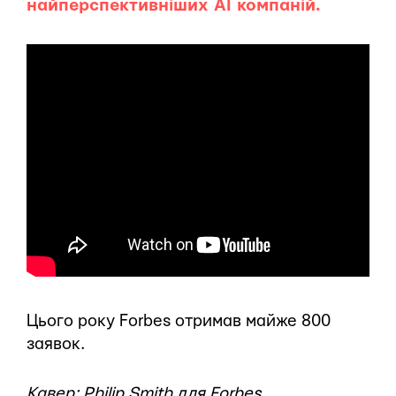
найперспективніших AI компаній.
Цього року Forbes отримав майже 800
заявок.
Кавер: Philip Smith для Forbes