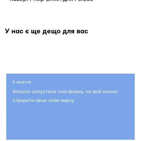
У нас є ще дещо для вас
6 жовтня
Amazon запустила платформу, на якій можна
створити свою лінію мерчу