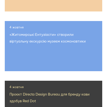
4 жовтня
«Житомирські Ентузіасти» створили
віртуальну екскурсію музеєм космонавтики
4 жовтня
Проєкт Directa Design Bureau для бренду кави
здобув Red Dot