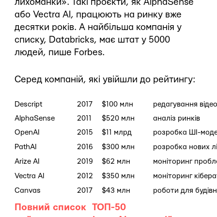
лихоманки». Такі проєкти, як AlphaSense
або Vectra AI, працюють на ринку вже
десятки років. А найбільша компанія у
списку, Databricks, має штат у 5000
людей, пише Forbes.
Серед компаній, які увійшли до рейтингу:
Descript
2017
$100 млн
редагування відео
AlphaSense
2011
$520 млн
аналіз ринків
OpenAI
2015
$11 млрд
розробка ШІ-мод
PathAI
2016
$300 млн
розробка нових лі
Arize AI
2019
$62 млн
моніторинг пробл
Vectra AI
2012
$350 млн
моніторинг кібер
Canvas
2017
$43 млн
роботи для будів
Повний список ТОП-50