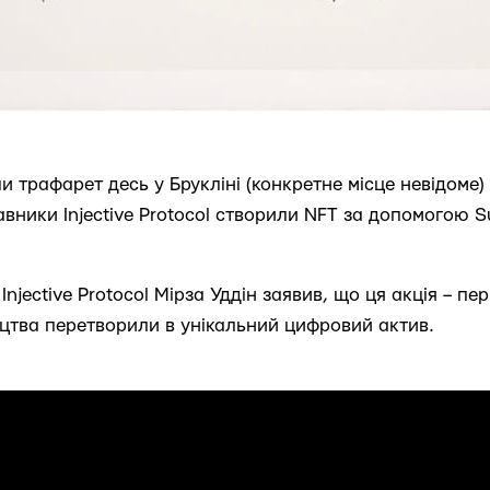
и трафарет десь у Брукліні (конкретне місце невідоме)
тавники Injective Protocol створили NFT за допомогою 
njective Protocol Мірза Уддін заявив, що ця акція – п
ецтва перетворили в унікальний цифровий актив.