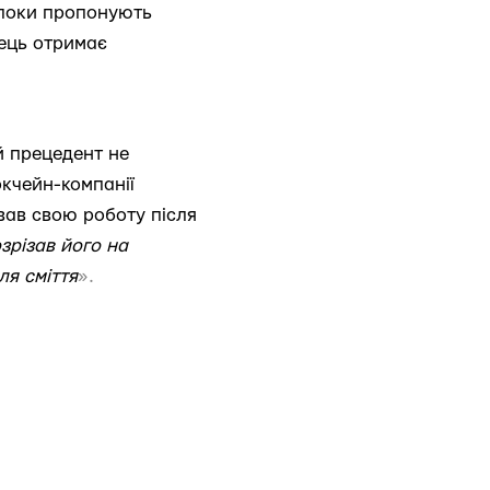
(поки пропонують
пець отримає
ей прецедент не
окчейн-компанії
ував свою роботу після
зрізав його на
ля сміття
».