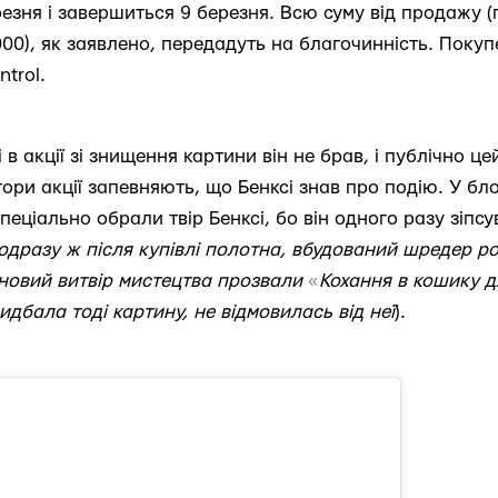
резня і завершиться 9 березня. Всю суму від продажу 
000), як заявлено, передадуть на благочинність. Поку
ntrol.
 в акції зі знищення картини він не брав, і публічно ц
ори акції запевняють, що Бенксі знав про подію. У бл
спеціально обрали твір Бенксі, бо він одного разу зіпс
одразу ж після купівлі полотна, вбудований шредер ро
новий витвір мистецтва прозвали
«
Кохання в кошику д
идбала тоді картину, не відмовилась від неї
).