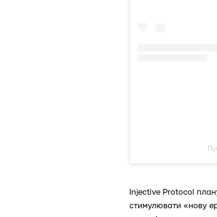
Пу
Injective Protocol пл
стимулювати «нову ер