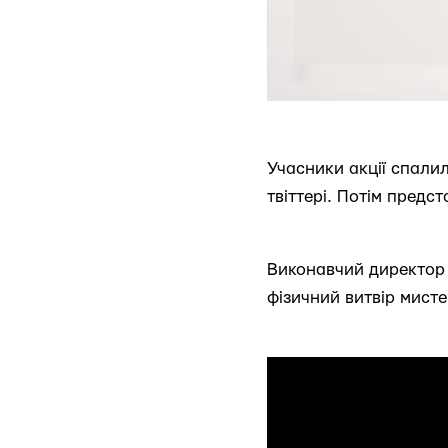
Учасники акції спалил
твіттері. Потім предс
Виконавчий директор I
фізичний витвір мист