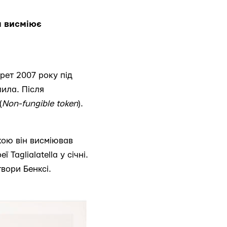
н висміює
арет 2007 року під
лила. Після
(
Non-fungible token
).
кою він висміював
 Taglialatella у січні.
твори Бенксі.