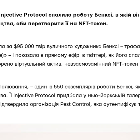
njective Protocol спалила роботу Бенксі, в якій ві
цтва, аби перетворити її на NFT-токен.
пила за $95 000 твір вуличного художника Бенксі – траф
)» – і показала в прямому ефірі в твіттері, як його спа
рено віртуальний актив, невзаємозамінний NFT-токен 
алювання, – один із 650 екземплярів роботи Бенксі, я
а. Її Injective Protocol придбала у нью-йоркській галереї
дтвердила організація Pest Control, яка аутентифікує 