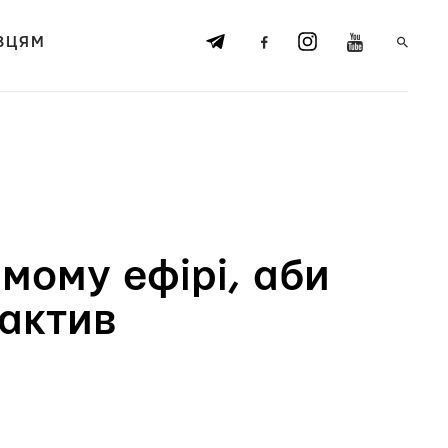
ВЦЯМ
мому ефірі, аби
-актив