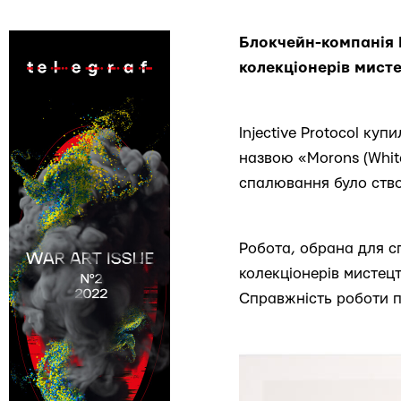
Блокчейн-компанія I
колекціонерів мисте
Injective Protocol ку
назвою «Morons (White
спалювання було ство
Робота, обрана для сп
колекціонерів мистецтв
Справжність роботи пі