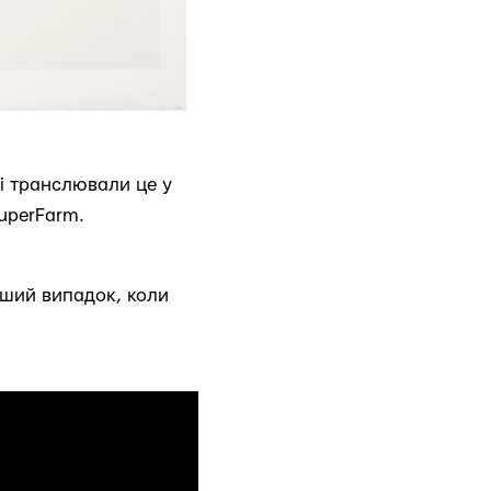
 і транслювали це у
SuperFarm.
ерший випадок, коли