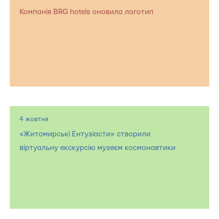
Компанія BRG hotels оновила логотип
4 жовтня
«Житомирські Ентузіасти» створили
віртуальну екскурсію музеєм космонавтики