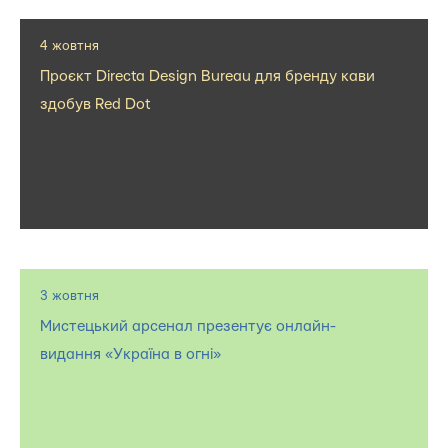
4 жовтня
Проєкт Directa Design Bureau для бренду кави
здобув Red Dot
3 жовтня
Мистецький арсенал презентує онлайн-
видання «Україна в огні»