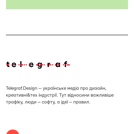
Telegraf.Design — українське медіа про дизайн,
креативні&тех індустрії. Тут відносини важливіше
трафіку, люди — софту, а ідеї — правил.