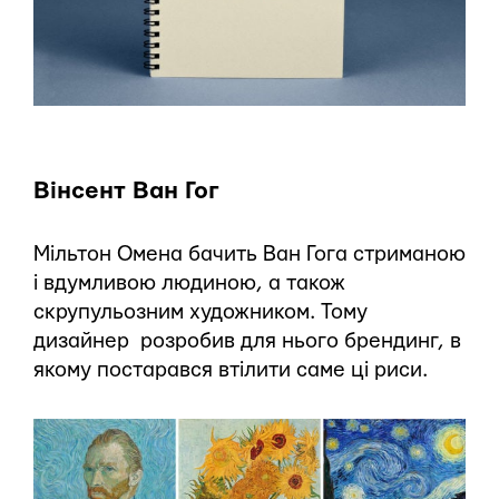
Вінсент Ван Гог
Мільтон Омена бачить Ван Гога стриманою
і вдумливою людиною, а також
скрупульозним художником. Тому
дизайнер розробив для нього брендинг, в
якому постарався втілити саме ці риси.