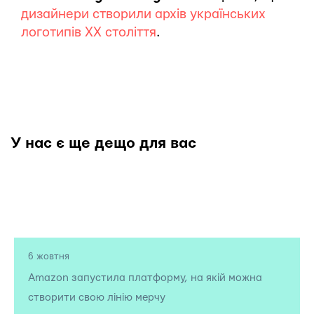
дизайнери створили архів українських
логотипів ХХ століття
.
У нас є ще дещо для вас
6 жовтня
Amazon запустила платформу, на якій можна
створити свою лінію мерчу