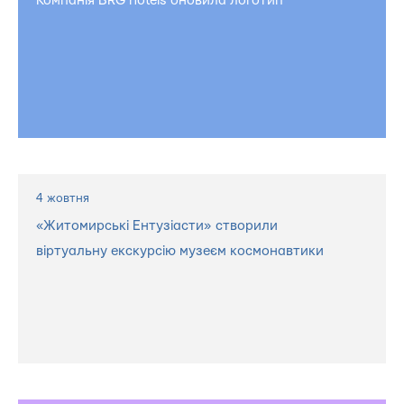
Компанія BRG hotels оновила логотип
4 жовтня
«Житомирські Ентузіасти» створили
віртуальну екскурсію музеєм космонавтики