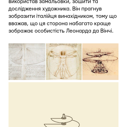
використав замальовки, зошити та
дослідження художника. Він прагнув
зобразити італійця винахідником, тому що
вважав, що ця сторона набагато краще
зображає особистість Леонарда да Вінчі.