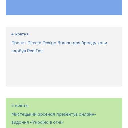
4 жовтня
Проєкт Directa Design Bureau для бренду кави
здобув Red Dot
3 жовтня
Мистецький арсенал презентує онлайн-
видання «Україна в огні»