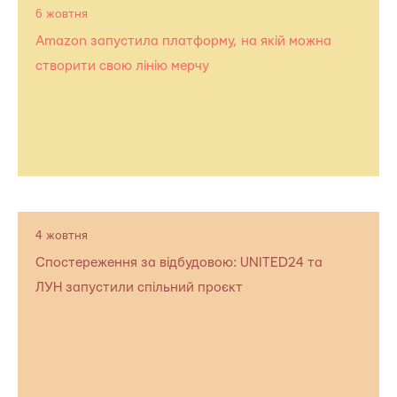
6 жовтня
Amazon запустила платформу, на якій можна
створити свою лінію мерчу
4 жовтня
Спостереження за відбудовою: UNITED24 та
ЛУН запустили спільний проєкт