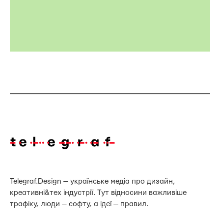
Telegraf.Design — українське медіа про дизайн,
креативні&тех індустрії. Тут відносини важливіше
трафіку, люди — софту, а ідеї — правил.