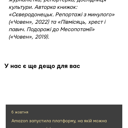
культури. Авторка книжок:
«Сєверодонецьк. Репортажі з минулого»
(«Човен», 2022) та «Півмісяць, хрест і
павич. Подорожі до Месопотамії»
(«Човен», 2019).
У нас є ще дещо для вас
6 жовтня
Amazon запустила платформу, на якій можна