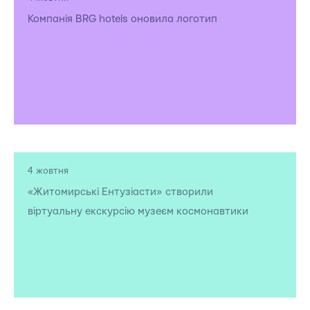
Компанія BRG hotels оновила логотип
4 жовтня
«Житомирські Ентузіасти» створили
віртуальну екскурсію музеєм космонавтики