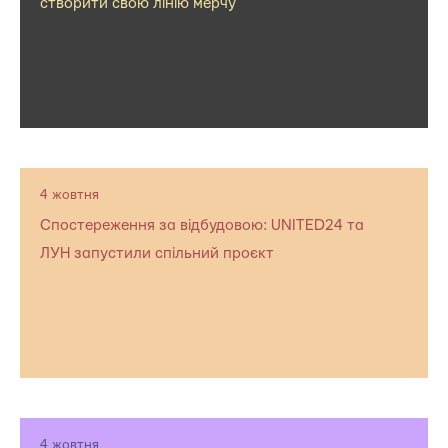
створити свою лінію мерчу
4 жовтня
Спостереження за відбудовою: UNITED24 та
ЛУН запустили спільний проєкт
4 жовтня