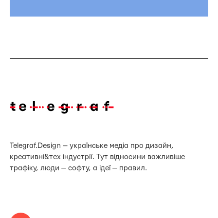
Telegraf.Design — українське медіа про дизайн,
креативні&тех індустрії. Тут відносини важливіше
трафіку, люди — софту, а ідеї — правил.