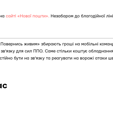
 на
сайті «Нової пошти».
Незабаром до благодійної лін
Повернись живим» збирають гроші на мобільні команд
и зв’язку для сил ППО. Саме стільки коштує обладнанн
тійно бути на зв’язку та реагувати на ворожі атаки ш
ас