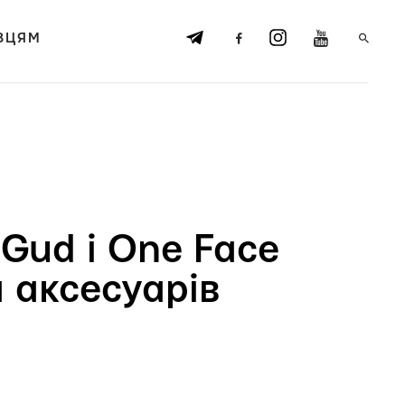
ВЦЯМ
Gud і One Face
а аксесуарів