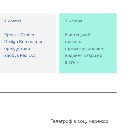
4 жовтня
3 жовтня
Проєкт Directa
Мистецький
Design Bureau для
арсенал
бренду кави
презентує онлайн-
здобув Red Dot
видання «Україна
в огні»
Телеграф в соц. мережах