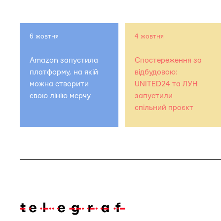
6 жовтня
4 жовтня
Amazon запустила
Спостереження за
платформу, на якій
відбудовою:
можна створити
UNITED24 та ЛУН
свою лінію мерчу
запустили
спільний проєкт