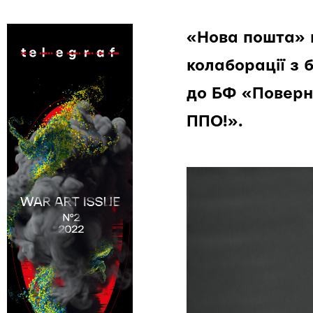
«Нова пошта» п
колаборації з 
до БФ «Поверн
ППО!».