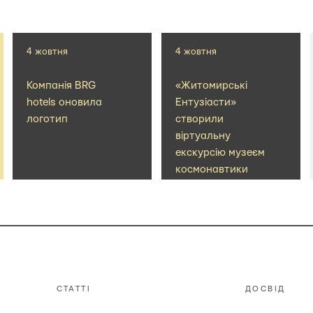
4 жовтня
4 жовтня
Компанія BRG
«Житомирські
hotels оновила
Ентузіасти»
логотип
створили
віртуальну
екскурсію музеєм
космонавтики
СТАТТІ
ДОСВІД