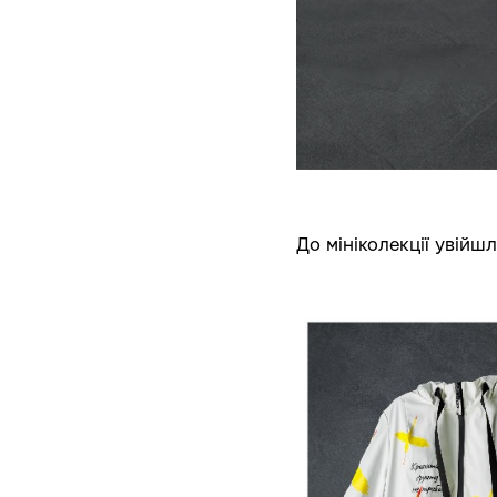
До мініколекції увійш