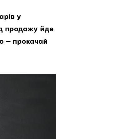
арів у
ід продажу йде
о — прокачай