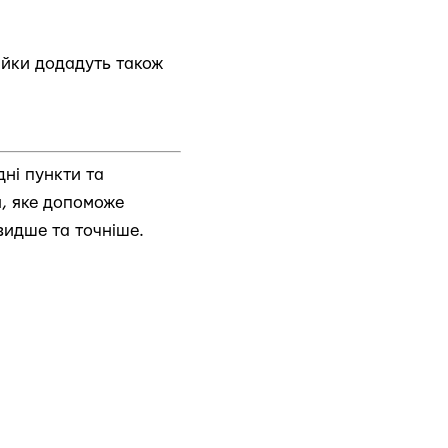
ійки додадуть також
ні пункти та
я, яке допоможе
видше та точніше.