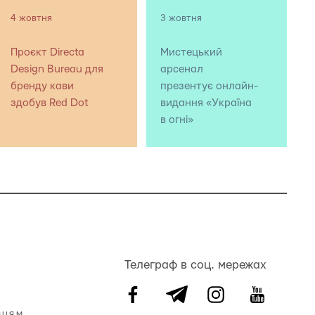
4 жовтня
3 жовтня
Проєкт Directa
Мистецький
Design Bureau для
арсенал
бренду кави
презентує онлайн-
здобув Red Dot
видання «Україна
в огні»
Телеграф в соц. мережах
ВЦЯМ