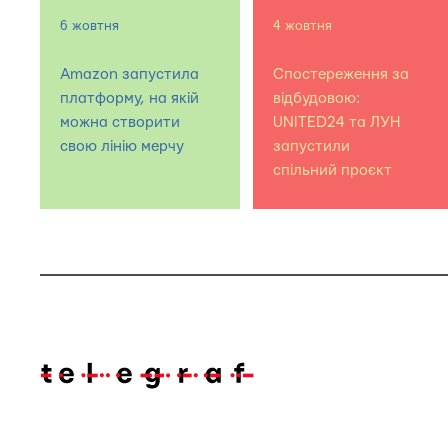
6 жовтня
4 жовтня
Amazon запустила
Спостереження за
платформу, на якій
відбудовою:
можна створити
UNITED24 та ЛУН
свою лінію мерчу
запустили
спільний проєкт