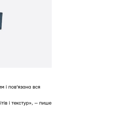
м і пов’язана вся
тів і текстур», — пише