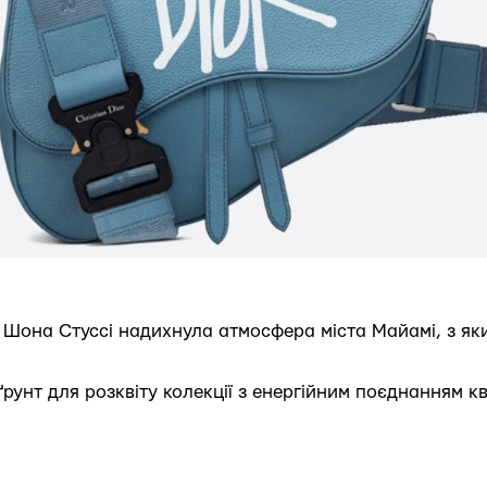
Шона Стуссі надихнула атмосфера міста Майамі, з яки
рунт для розквіту колекції з енергійним поєднанням кві