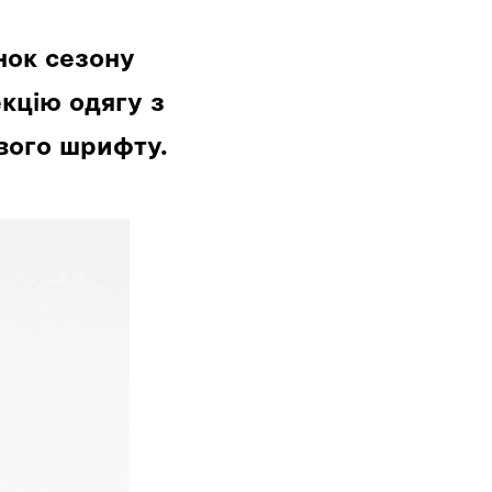
нок сезону
екцію одягу з
вого шрифту.