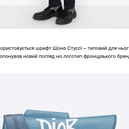
користовується шрифт Шона Стуссі — типовий для нього
опонував новий погляд на логотип французького брен