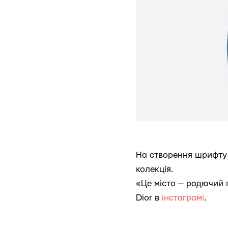
На створення шрифту 
колекція.
«Це місто — родючий ґ
Dior в
інстаграмі
.