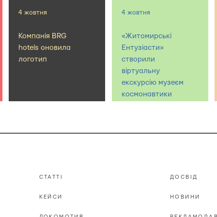
4 жовтня
4 жовтня
Компанія BRG
«Житомирські
hotels оновила
Ентузіасти»
логотип
створили
віртуальну
екскурсію музеєм
космонавтики
СТАТТІ
ДОСВІД
КЕЙСИ
НОВИНИ
ЛОКОМОТИВ
РЕКЛАМОДА