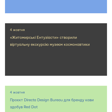
4 жовтня
«Житомирські Ентузіасти» створили
віртуальну екскурсію музеєм космонавтики
4 жовтня
Проєкт Directa Design Bureau для бренду кави
здобув Red Dot