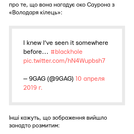
про те, що вона нагадує око Саурона з
«Володаря кілець»:
I knew I’ve seen it somewhere
before…
#blackhole
pic.twitter.com/hN4Wupbsh7
— 9GAG (@9GAG)
10 апреля
2019 г.
Інші кажуть, що зображення вийшло
занадто розмитим: