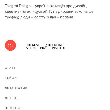
Telegraf.Design — українське медіа про дизайн,
креативні&тех індустрії. Тут відносини важливіше
трафіку, люди — софту, а ідеї — правил.
СТАТТІ
КЕЙСИ
ЛОКОМОТИВ
ДОСВІД
НОВИНИ