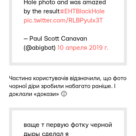
Hole photo and was amazed
by the result
#EHTBlackHole
pic.twitter.com/RLBPyuIx3T
— Paul Scott Canavan
(@abigbat)
10 апреля 2019 г.
Частина користувачів відзначили, що фото
чорної діри зробили набагато раніше. І
доклали «докази» 🙂
ваще т первую фотку черной
дыры сделал я