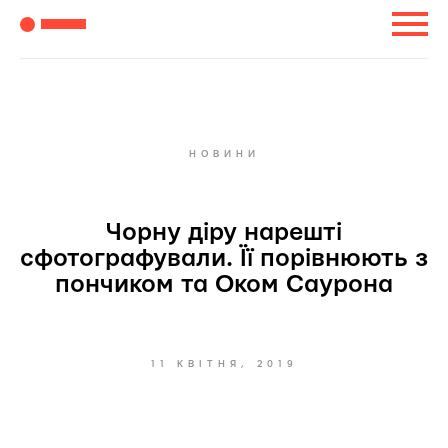
НОВИНИ
Чорну діру нарешті
сфотографували. Її порівнюють з
пончиком та Оком Саурона
11 КВІТНЯ, 2019