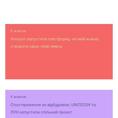
6 жовтня
Amazon запустила платформу, на якій можна
створити свою лінію мерчу
4 жовтня
Спостереження за відбудовою: UNITED24 та
ЛУН запустили спільний проєкт