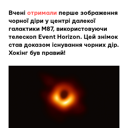
Вчені
отримали
перше зображення
чорної діри у центрі далекої
галактики М87, використовуючи
телескоп Event Horizon. Цей знімок
став доказом існування чорних дір.
Хокінг був правий!