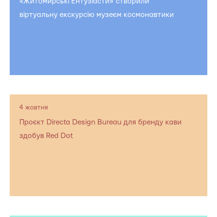
«Житомирські Ентузіасти» створили
віртуальну екскурсію музеєм космонавтики
4 жовтня
Проєкт Directa Design Bureau для бренду кави
здобув Red Dot