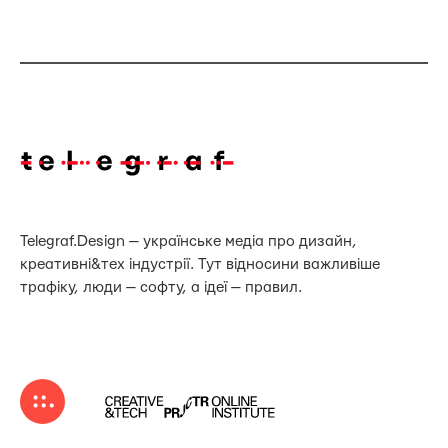
Telegraf.Design — українське медіа про дизайн,
креативні&тех індустрії. Тут відносини важливіше
трафіку, люди — софту, а ідеї — правил.