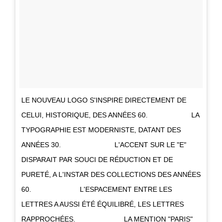
LE NOUVEAU LOGO S'INSPIRE DIRECTEMENT DE
CELUI, HISTORIQUE, DES ANNÉES 60. ⠀⠀⠀⠀⠀⠀⠀⠀ LA
TYPOGRAPHIE EST MODERNISTE, DATANT DES
ANNÉES 30. ⠀⠀⠀⠀⠀⠀⠀⠀⠀⠀ L'ACCENT SUR LE "E"
DISPARAIT PAR SOUCI DE RÉDUCTION ET DE
PURETÉ, A L'INSTAR DES COLLECTIONS DES ANNÉES
60. ⠀⠀⠀⠀⠀⠀⠀⠀⠀ L'ESPACEMENT ENTRE LES
LETTRES A AUSSI ÉTÉ ÉQUILIBRÉ, LES LETTRES
RAPPROCHÉES. ⠀⠀⠀⠀⠀⠀⠀⠀⠀ LA MENTION "PARIS"