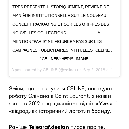
TRÈS PRESENTE HISTORIQUEMENT, REVIENT DE
MANIÈRE INSTITUTIONNELLE SUR LE NOUVEAU
CONCEPT PACKAGING ET SUR LES GRIFFES DES
NOUVELLES COLLECTIONS. ⠀⠀⠀⠀⠀⠀⠀⠀⠀ LA
MENTION "PARIS" NE FIGURERA PAS SUR LES
CAMPAGNES PUBLICITAIRES INTITULÉES "CELINE".
⠀⠀⠀⠀⠀⠀⠀⠀⠀ #CELINEBYHEDISLIMANE
A post shared by
CELINE
(@celine) on
Sep 2, 2018 at 1:18pm PDT
Зміни, що торкнулися CELINE, нагадують
роботу Слімана в Saint Laurent, з назви
якого в 2012 році дизайнер відсік «Yves» і
«відродив» історичний логотип бренду.
Раніше
Telegraf.design
писав про те,