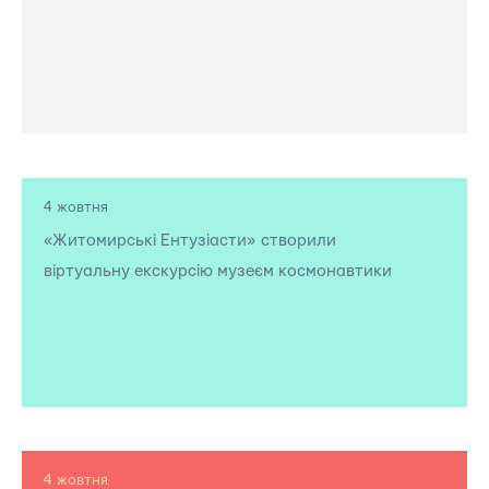
4 жовтня
«Житомирські Ентузіасти» створили
віртуальну екскурсію музеєм космонавтики
4 жовтня