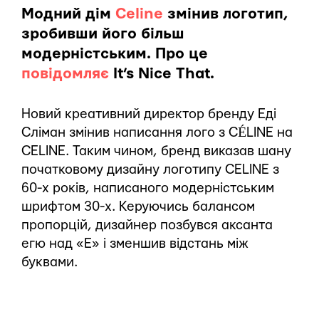
Модний дім
Celine
змінив логотип,
зробивши його більш
модерністським. Про це
повідомляє
It’s Nice That.
Новий креативний директор бренду Еді
Сліман змінив написання лого з CÉLINE на
CELINE. Таким чином, бренд виказав шану
початковому дизайну логотипу CELINE з
60-х років, написаного модерністським
шрифтом 30-х. Керуючись балансом
пропорцій, дизайнер позбувся аксанта
егю над «E» і зменшив відстань між
буквами.