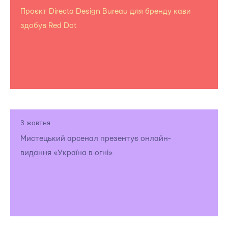
Проєкт Directa Design Bureau для бренду кави
здобув Red Dot
3 жовтня
Мистецький арсенал презентує онлайн-
видання «Україна в огні»