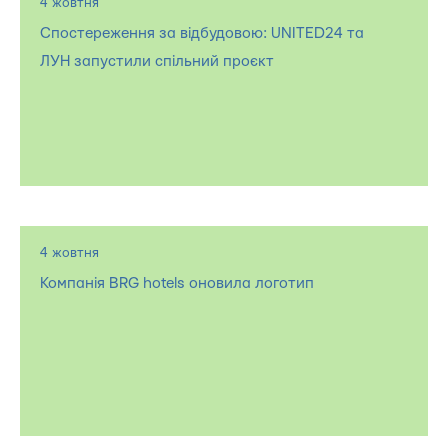
4 жовтня
Спостереження за відбудовою: UNITED24 та
ЛУН запустили спільний проєкт
4 жовтня
Компанія BRG hotels оновила логотип