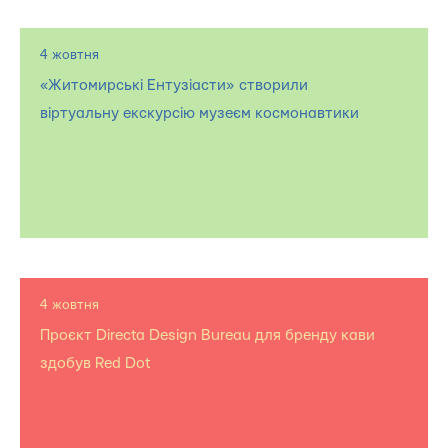
4 жовтня
«Житомирські Ентузіасти» створили
віртуальну екскурсію музеєм космонавтики
4 жовтня
Проєкт Directa Design Bureau для бренду кави
здобув Red Dot