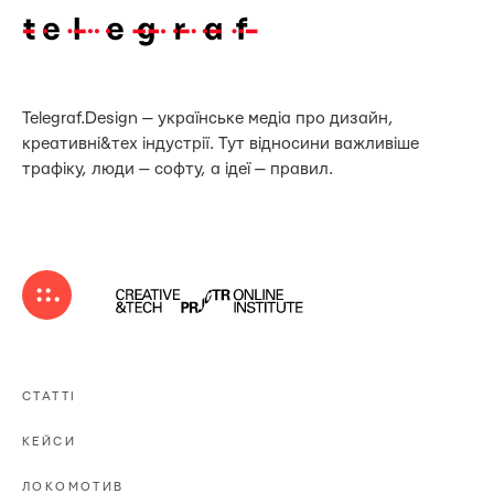
Telegraf.Design — українське медіа про дизайн,
креативні&тех індустрії. Тут відносини важливіше
трафіку, люди — софту, а ідеї — правил.
СТАТТІ
КЕЙСИ
ЛОКОМОТИВ