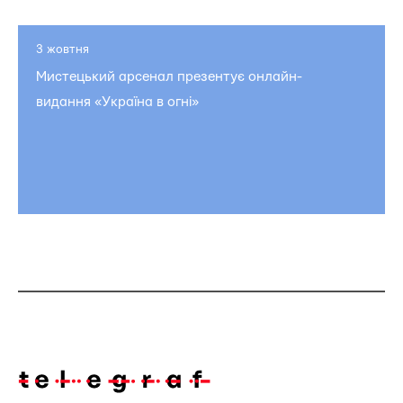
3 жовтня
Мистецький арсенал презентує онлайн-
видання «Україна в огні»