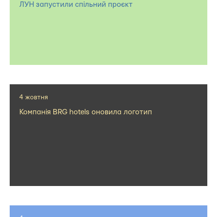
ЛУН запустили спільний проєкт
4 жовтня
Компанія BRG hotels оновила логотип