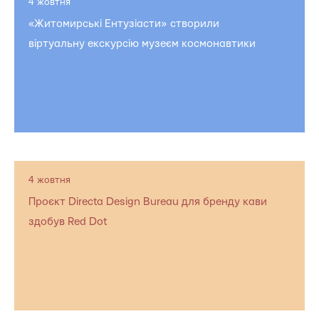
4 жовтня
«Житомирські Ентузіасти» створили
віртуальну екскурсію музеєм космонавтики
4 жовтня
Проєкт Directa Design Bureau для бренду кави
здобув Red Dot