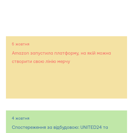
6 жовтня
Amazon запустила платформу, на якій можна
створити свою лінію мерчу
4 жовтня
Спостереження за відбудовою: UNITED24 та