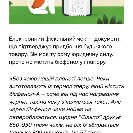
Електронний фіскальний чек — документ,
що підтверджує придбання будь-якого
товару. Він має ту саму юридичну силу,
проте не містить бісфенолу і паперу.
«Без чеків нашій планеті легше. Чеки
виготовляють із термопаперу, який містить
бісфенол-А — саме він під час нагрівання
чорніє, так на чеку з’являється текст. Але
через бісфенол чеки майже не
перероблюються. Щодня “Сільпо” друкує
850–950 тисяч чеків, на рік їх збирається
близько 300 мільйонів. Це 57 тисяч