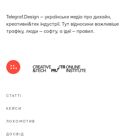
Telegraf.Design — українське медіа про дизайн,
креативні&тех індустрії. Тут відносини важливіше
трафіку, люди — софту, а ідеї — правил.
СТАТТІ
КЕЙСИ
ЛОКОМОТИВ
ДОСВІД