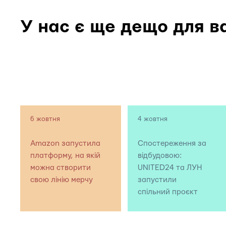
У нас є ще дещо для в
6 жовтня
4 жовтня
Amazon запустила
Спостереження за
платформу, на якій
відбудовою:
можна створити
UNITED24 та ЛУН
свою лінію мерчу
запустили
спільний проєкт