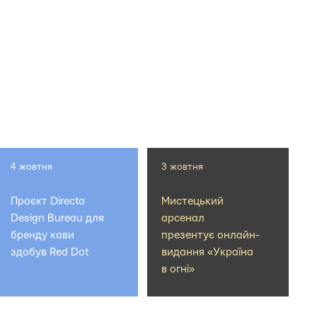
4 жовтня
3 жовтня
Проєкт Directa
Мистецький
Design Bureau для
арсенал
бренду кави
презентує онлайн-
здобув Red Dot
видання «Україна
в огні»