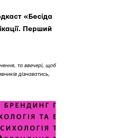
одкаст «Бесіда
ікації. Перший
нення, та ввечері, щоб
вників дізнаватись,