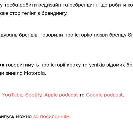
есу треба робити редизайн та ребрендинг, що робити к
аке сторітелінг в брендингу.
адувань брендів, говорили про історію назви бренду S
ах
говоритимуть про історії краху та успіхів відомих бр
ди зникла Motorola.
а
YouTube
,
Spotify,
Apple podcast
та
Google podcast
.
випуск можна
за посиланням
.