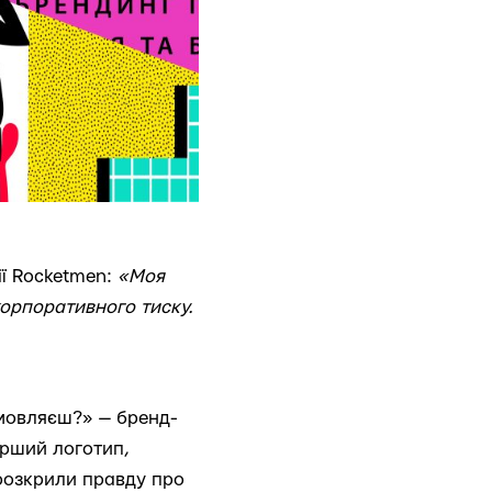
ії Rocketmen:
«Моя
корпоративного тиску.
амовляєш?» — бренд-
ерший логотип,
 розкрили правду про