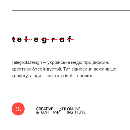
Telegraf.Design — українське медіа про дизайн,
креативні&тех індустрії. Тут відносини важливіше
трафіку, люди — софту, а ідеї — правил.