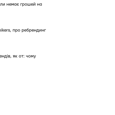
оли немає грошей на
nikers, про ребрендинг
ендів, як от: чому