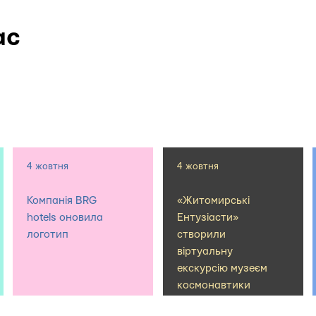
ас
4 жовтня
4 жовтня
Компанія BRG
«Житомирські
hotels оновила
Ентузіасти»
логотип
створили
віртуальну
екскурсію музеєм
космонавтики