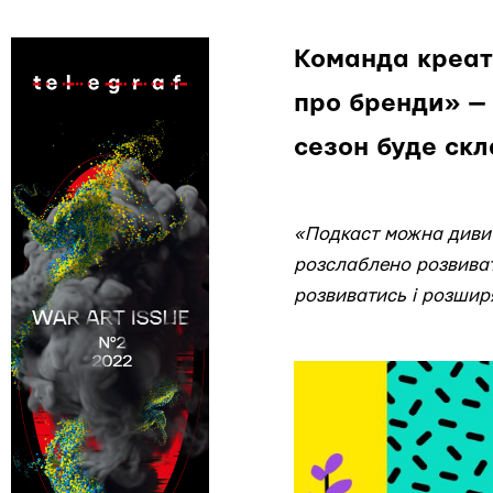
Команда креати
про бренди» — 
сезон буде скл
«Подкаст можна дивити
розслаблено розвиват
розвиватись і розшир