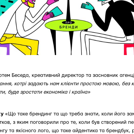
ртем Беседа, креативний директор та засновник агенц
тання, котрі задають нам клієнти простою мовою, без 
ти, буде зростати економіка і країна»
ку
«Що таке брендинг та що треба знати, коли його з
тков, з яким поговорили про те, коли був створений п
інгу та якісного лого, що таке айдентика та брендбук,