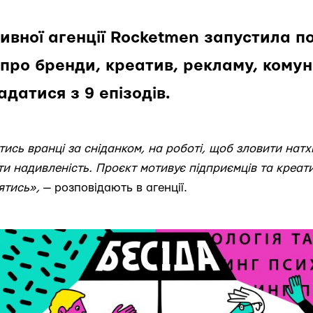
вної агенції Rocketmen запустила п
про бренди, креатив, рекламу, комун
адатися з 9 епізодів.
сь вранці за сніданком, на роботі, щоб зловити натх
и надивленість. Проєкт мотивує підприємців та креати
ятись»,
— розповідають в агенції.