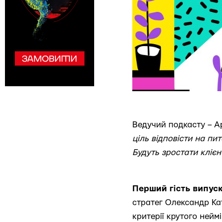
Ведучий подкасту – А
ціль відповісти на пи
Будуть зростати клієн
Перший гість випус
стратег Олександр Ка
критерії крутого нейм