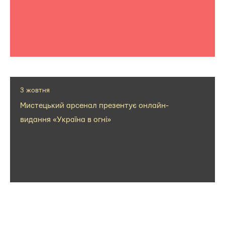
3 жовтня
Мистецький арсенал презентує онлайн-
видання «Україна в огні»