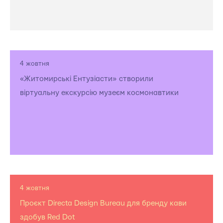
4 жовтня
«Житомирські Ентузіасти» створили
віртуальну екскурсію музеєм космонавтики
4 жовтня
Проєкт Directa Design Bureau для бренду кави
здобув Red Dot