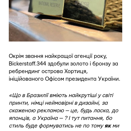
Окрім звання найкращої агенції року,
Bickerstaff.344 здобули золото і бронзу за
ребрендинг острова Хортиця,
ініційованого Офісом президента України.
«Що в Бразилії вміють найкрутіші у світі
принти, німці неймовірні в дизайні, за
скаженою рекламою — це, будь ласка, до
японців, а Україна — ? І тут питання, бо
стиль буде формуватись не по тому
як
ми