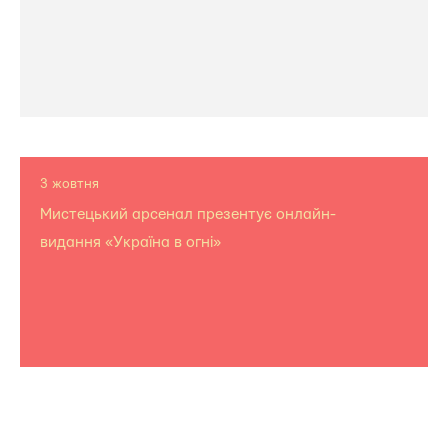
3 жовтня
Мистецький арсенал презентує онлайн-
видання «Україна в огні»