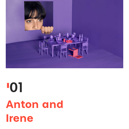
01
Anton and
Irene