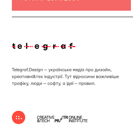
Telegraf.Design — українське медіа про дизайн,
креативні&тех індустрії. Тут відносини важливіше
трафіку, люди — софту, а ідеї — правил.