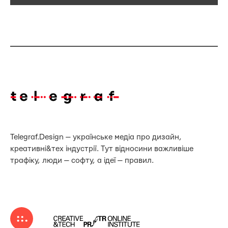
Telegraf.Design — українське медіа про дизайн,
креативні&тех індустрії. Тут відносини важливіше
трафіку, люди — софту, а ідеї — правил.