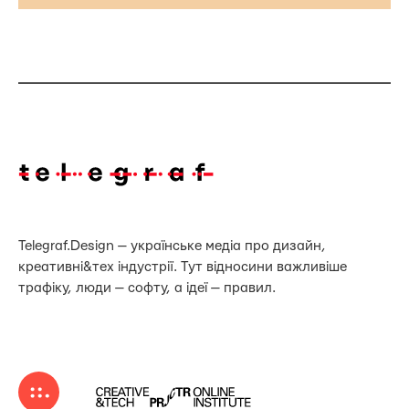
Telegraf.Design — українське медіа про дизайн,
креативні&тех індустрії. Тут відносини важливіше
трафіку, люди — софту, а ідеї — правил.