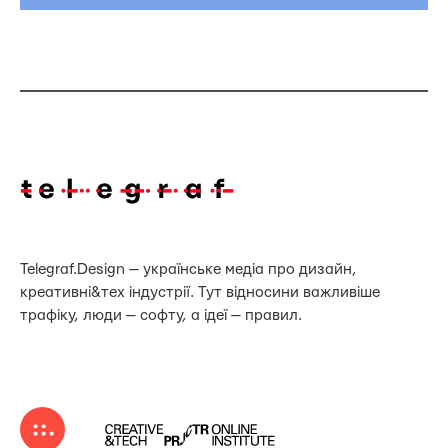
Telegraf.Design — українське медіа про дизайн,
креативні&тех індустрії. Тут відносини важливіше
трафіку, люди — софту, а ідеї — правил.