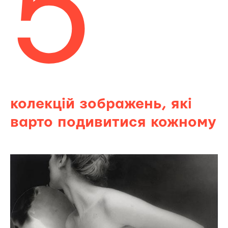
5
колекцій зображень, які
варто подивитися кожному