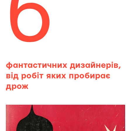
6
фантастичних дизайнерів,
від робіт яких пробирає
дрож