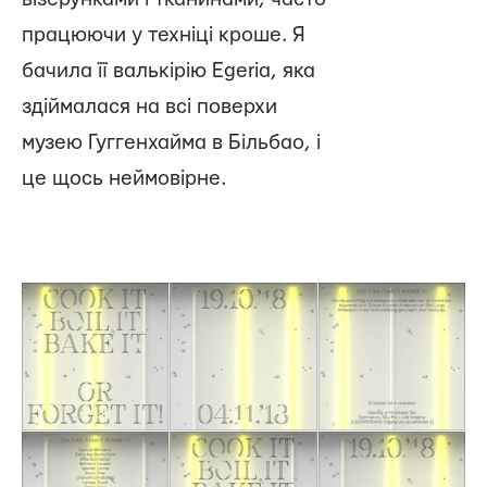
працюючи у техніці кроше. Я
бачила її валькірію Egeria, яка
здіймалася на всі поверхи
музею Гуггенхайма в Більбао, і
це щось неймовірне.