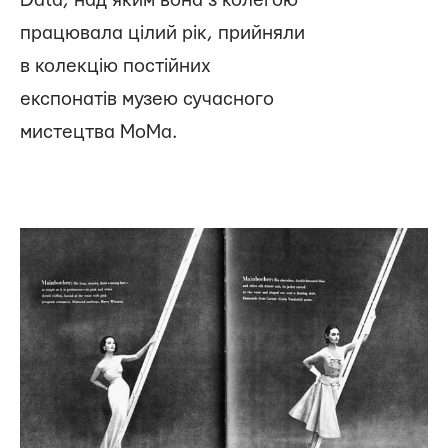
Data, над яким вона з колегою
працювала цілий рік, прийняли
в колекцію постійних
експонатів музею сучасного
мистецтва МоМа.