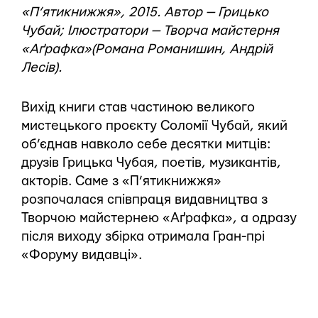
«П’ятикнижжя», 2015. Автор — Грицько
Чубай; Ілюстратори — Творча майстерня
«Аґрафка»(Романа Романишин, Андрій
Лесів).
Вихід книги став частиною великого
мистецького проєкту Соломії Чубай, який
об’єднав навколо себе десятки митців:
друзів Грицька Чубая, поетів, музикантів,
акторів. Саме з «П’ятикнижжя»
розпочалася співпраця видавництва з
Творчою майстернею «Аґрафка», а одразу
після виходу збірка отримала Гран-прі
«Форуму видавці».