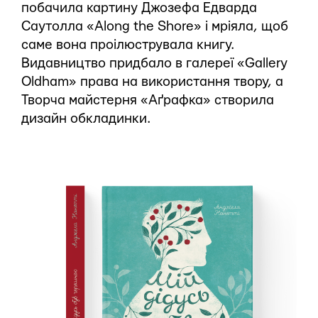
побачила картину Джозефа Едварда
Саутолла «Along the Shore» і мріяла, щоб
саме вона проілюструвала книгу.
Видавництво придбало в галереї «Gallery
Oldham» права на використання твору, а
Творча майстерня «Аґрафка» створила
дизайн обкладинки.