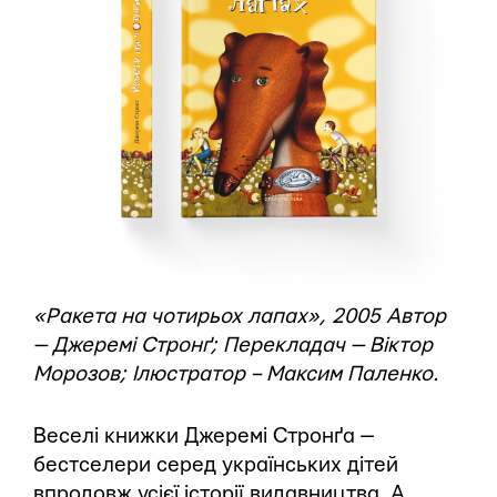
«Ракета на чотирьох лапах», 2005 Автор
— Джеремі Стронґ; Перекладач — Віктор
Морозов; Ілюстратор – Максим Паленко.
Веселі книжки Джеремі Стронґа —
бестселери серед українських дітей
впродовж усієї історії видавництва. А