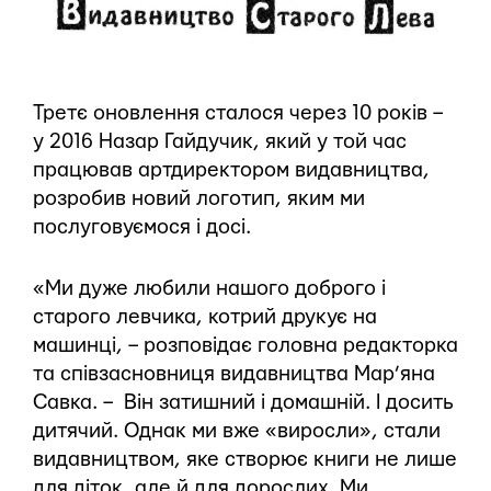
Третє оновлення сталося через 10 років –
у 2016 Назар Гайдучик, який у той час
працював артдиректором видавництва,
розробив новий логотип, яким ми
послуговуємося і досі.
«Ми дуже любили нашого доброго і
старого левчика, котрий друкує на
машинці, – розповідає головна редакторка
та співзасновниця видавництва Мар’яна
Савка. – Він затишний і домашній. І досить
дитячий. Однак ми вже «виросли», стали
видавництвом, яке створює книги не лише
для діток, але й для дорослих. Ми