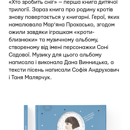
«Хто зробить сніг» — перша книга дитячої
трилогії. Зараз книга про родину кротів
знову повертається у книгарні. Герої, яких
намалювала Мар’яна Прохасько, згодом
ожили завдяки іграшкам «кроти-
близнюки» та музичному альбому,
створеному від імені персонажки Соні
Садової. Музику для цього альбому
написала і виконала Дана Винницька, а
тексти пісень написали Софія Андрухович
і Таня Малярчук.