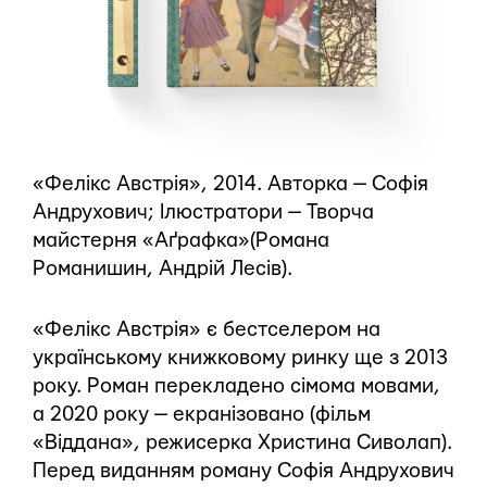
«Фелікс Австрія», 2014. Авторка — Софія
Андрухович; Ілюстратори — Творча
майстерня «Аґрафка»(Романа
Романишин, Андрій Лесів).
«Фелікс Австрія» є бестселером на
українському книжковому ринку ще з 2013
року. Роман перекладено сімома мовами,
а 2020 року — екранізовано (фільм
«Віддана», режисерка Христина Сиволап).
Перед виданням роману Софія Андрухович