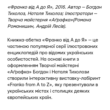
«Франко від А до Я», 2016. Автор — Богдан
Тихолоз, Наталя Тихолоз; Ілюстратори —
Творча майстерня «Аґрафка»(Романа
Романишин, Андрій Лесів).
Книжка-абетка «Франко від А до Я» — це
частиною популярної серії ілюстрованих
енциклопедій про відомих українських
особистостей. На основі книги з
оформленням Творчої майстерні
«Аґрафка» Богдан і Наталя Тихолози
створили інтерактивну виставку-лабіринт
«Franko from A to Z», яку презентували в
українських містах і столицях деяких
європейських країн.