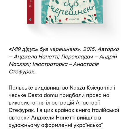
«Мій дідусь був черешнею», 2015. Авторка
— Анджела Нанетті; Перекладач — Андрій
Маслюх; Ілюстраторка – Анастасія
Стефурак.
Польське видавництво Nasza Ksiegarnia і
чеське Cesta domu придбали права на
використання ілюстрацій Анастасії
Стефурак. І в цих країнах книга італійської
авторки Анджели Нанетті вийшла в
художньому оформленні української