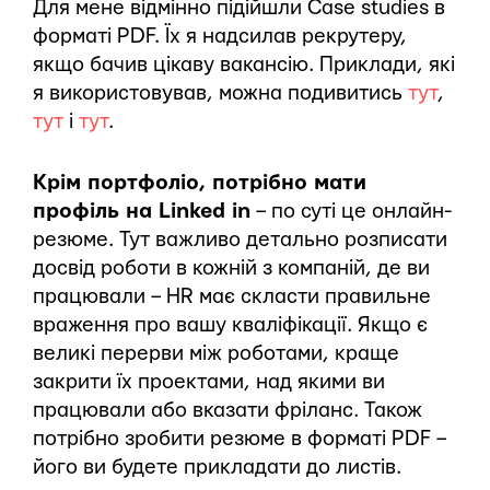
Для мене відмінно підійшли Case studies в
форматі PDF. Їх я надсилав рекрутеру,
якщо бачив цікаву вакансію. Приклади, які
я використовував, можна подивитись
тут
,
тут
і
тут
.
Крім портфоліо, потрібно мати
профіль на Linked in
– по суті це онлайн-
резюме. Тут важливо детально розписати
досвід роботи в кожній з компаній, де ви
працювали – HR має скласти правильне
враження про вашу кваліфікації. Якщо є
великі перерви між роботами, краще
закрити їх проектами, над якими ви
працювали або вказати фріланс. Також
потрібно зробити резюме в форматі PDF –
його ви будете прикладати до листів.