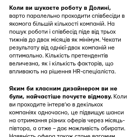
Коли ви шукаєте роботу в Долині,
варто паралельно проходити співбесіди в
якомога більшій кількості компаній. На
пошук роботи і співбесід піде від трьох
тижнів до двох місяців як мінімум. Чекати
результату від однієї-двох компаній не
оптимально. Кількість претендентів
величезна, як і кількість факторів, що
впливають на рішення HR-спеціаліста.
Яким би класним дизайнером ви не
були, найчастіше почуєте відмову.
Коли
ви проходите інтерв’ю в декількох
компаніях одночасно, це підвищує шанси
на отримання різних оферів через місяць-
півтора, а отже – дає можливість обирати.
Наявність офера також стане вагомим