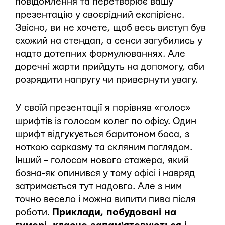
повідомлення та перетворює вашу
презентацію у своєрідний експіріенс.
Звісно, ви не хочете, щоб весь виступ був
схожий на стендап, а сенси загубились у
надто дотепних формулюваннях. Але
доречні жарти прийдуть на допомогу, аби
розрядити напругу чи привернути увагу.
У своїй презентації я порівняв «голос»
шрифтів із голосом колег по офісу. Один
шрифт відгукується баритоном боса, з
ноткою сарказму та скляним поглядом.
Інший – голосом нового стажера, який
бозна-як опинився у тому офісі і навряд
затримається тут надовго. Але з ним
точно весело і можна випити пива після
роботи.
Приклади, побудовані на