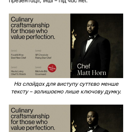
презентації, інші – під час неї.
На слайдах для виступу суттєво менше
тексту – залишаємо лише ключову думку.