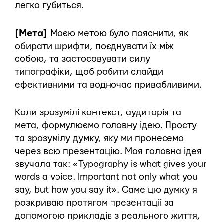
легко губиться.
[Мета]
Моєю метою було пояснити, як
обирати шрифти, поєднувати їх між
собою, та застосовувати силу
типографіки, щоб робити слайди
ефективними та водночас привабливими.
Коли зрозумілі контекст, аудиторія та
мета, формулюємо головну ідею. Просту
та зрозумілу думку, яку ми пронесемо
через всю презентацію. Моя головна ідея
звучала так: «Typography is what gives your
words a voice. Important not only what you
say, but how you say it». Саме цю думку я
розкриваю протягом презентаціі за
допомогою прикладів з реального життя,